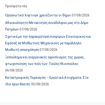
α
ε
Πρόσφατα νέα
ν
ς
Οργανωτικό λίφτινγκ χρειάζονται οι δήμοι
07/08/2026
α
ά
Αδικαιολόγητη Μετακίνηση συναδέλφου μας στο Δήμο
ρ
ρ
Πατρέων
07/08/2026
τ
θ
Σχετικά με την παρακράτηση εισφορών Επικουρικού και
ή
ρ
Εφάπαξ σε Μισθωτούς Μηχανικούς με παράλληλη
σ
ω
Μισθωτή απασχόληση
07/08/2026
ε
ν
Ξεπούλημα και ενεργειακός αφοπλισμός της χώρας,
ω
ι
φτωχοποίηση των πολιτών- Γιούλη Ηλιοπούλου
ν
σ
06/08/2026
τ
ο
Καταστροφικές Πυρκαγιές – Εργατικά Ατυχήματα: Στο
χ
ίδιο έργο θεατές
05/08/2026
ώ
ρ
ο