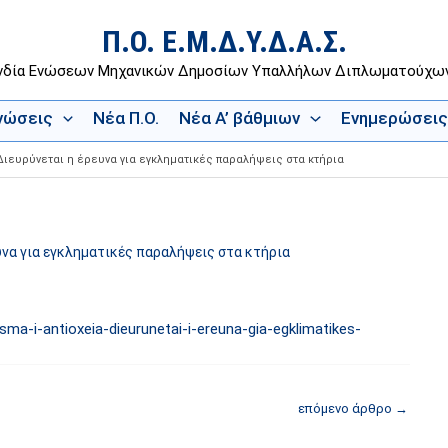
Π.Ο. Ε.Μ.Δ.Υ.Δ.Α.Σ.
νδία Ενώσεων Μηχανικών Δημοσίων Υπαλλήλων Διπλωματούχ
Ενώσεις
Νέα Π.Ο.
Νέα Α’ βάθμιων
Ενημερώσεις
Διευρύνεται η έρευνα για εγκληματικές παραλήψεις στα κτήρια
υνα για εγκληματικές παραλήψεις στα κτήρια
asma-i-antioxeia-dieurunetai-i-ereuna-gia-egklimatikes-
επόμενο άρθρο
→