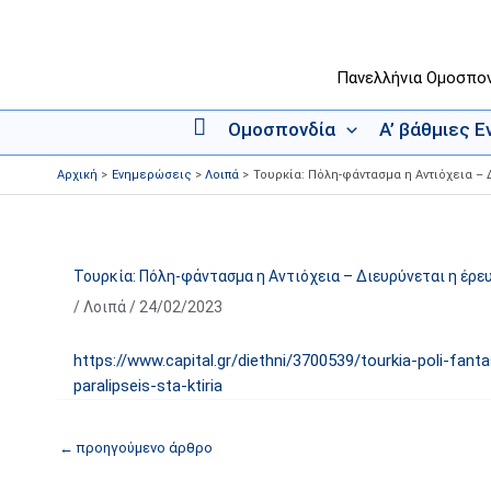
Μετάβαση
στο
περιεχόμενο
Πανελλήνια Ομοσπο
Ομοσπονδία
Α’ βάθμιες 
Α
ρ
Αρχική
Ενημερώσεις
Λοιπά
Τουρκία: Πόλη-φάντασμα η Αντιόχεια – 
χ
ι
κ
ή
Τουρκία: Πόλη-φάντασμα η Αντιόχεια – Διευρύνεται η έρε
/
Λοιπά
/
24/02/2023
https://www.capital.gr/diethni/3700539/tourkia-poli-fant
paralipseis-sta-ktiria
←
προηγούμενο άρθρο