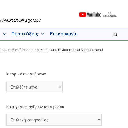
ων Ανωτάτων Σχολών
Παρατάξεις
Επικοινωνία
Αναζήτ
Quality, Safety, Security, Health and Environmental Management)
Ιστορικό αναρτήσεων
Ι
Κ
σ
α
τ
τ
ο
η
ρ
γ
Κατηγορίες άρθρων ιστοχώρου
ι
ο
κ
ρ