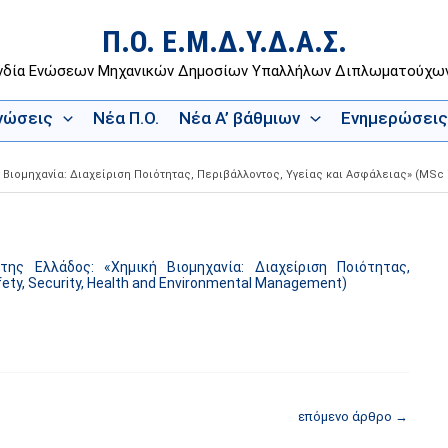
Π.Ο. Ε.Μ.Δ.Υ.Δ.Α.Σ.
νδία Ενώσεων Μηχανικών Δημοσίων Υπαλλήλων Διπλωματούχ
Ενώσεις
Νέα Π.Ο.
Νέα Α’ βάθμιων
Ενημερώσεις
ιομηχανία: Διαχείριση Ποιότητας, Περιβάλλοντος, Υγείας και Ασφάλειας» (MSc in 
ης Ελλάδος: «Χημική Βιομηχανία: Διαχείριση Ποιότητας,
fety, Security, Health and Environmental Management)
επόμενο άρθρο
→