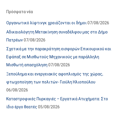
ό
ί
α
ε
Πρόσφατα νέα
ν
ς
Οργανωτικό λίφτινγκ χρειάζονται οι δήμοι
07/08/2026
α
ά
Αδικαιολόγητη Μετακίνηση συναδέλφου μας στο Δήμο
ρ
ρ
Πατρέων
07/08/2026
τ
θ
Σχετικά με την παρακράτηση εισφορών Επικουρικού και
ή
ρ
Εφάπαξ σε Μισθωτούς Μηχανικούς με παράλληλη
σ
ω
Μισθωτή απασχόληση
07/08/2026
ε
ν
Ξεπούλημα και ενεργειακός αφοπλισμός της χώρας,
ω
ι
φτωχοποίηση των πολιτών- Γιούλη Ηλιοπούλου
ν
σ
06/08/2026
τ
ο
Καταστροφικές Πυρκαγιές – Εργατικά Ατυχήματα: Στο
χ
ίδιο έργο θεατές
05/08/2026
ώ
ρ