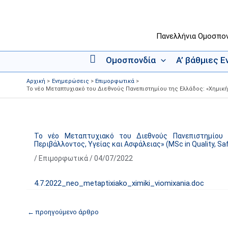
Μετάβαση
στο
περιεχόμενο
Πανελλήνια Ομοσπο
Ομοσπονδία
Α’ βάθμιες 
Α
ρ
Αρχική
Ενημερώσεις
Επιμορφωτικά
χ
Το νέο Μεταπτυχιακό του Διεθνούς Πανεπιστημίου της Ελλάδος: «Χημική Β
ι
κ
ή
Το νέο Μεταπτυχιακό του Διεθνούς Πανεπιστημίου τ
Περιβάλλοντος, Υγείας και Ασφάλειας» (MSc in Quality, Sa
/
Επιμορφωτικά
/
04/07/2022
4.7.2022_neo_metaptixiako_ximiki_viomixania.doc
←
προηγούμενο άρθρο