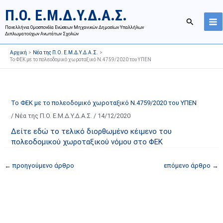
Μετάβαση
Ι
Κ
Π.Ο. Ε.Μ.Δ.Υ.Δ.Α.Σ.
στο
σ
α
Αναζήτησ
περιεχόμενο
Πανελλήνια Ομοσπονδία Ενώσεων Μηχανικών Δημοσίων Υπαλλήλων
τ
τ
Διπλωματούχων Ανωτάτων Σχολών
ο
η
Αρχική
Νέα της Π.Ο. Ε.Μ.Δ.Υ.Δ.Α.Σ.
ρ
γ
Το ΦΕΚ με το πολεοδομικό χωροταξικό Ν.4759/2020 του ΥΠΕΝ
ι
ο
κ
ρ
ό
ί
Το ΦΕΚ με το πολεοδομικό χωροταξικό Ν.4759/2020 του ΥΠΕΝ
α
ε
/
Νέα της Π.Ο. Ε.Μ.Δ.Υ.Δ.Α.Σ.
/
14/12/2020
ν
ς
α
ά
Δείτε εδώ το τελικό διορθωμένο κέιμενο του
πολεοδομικού χωροταξικού νόμου στο ΦΕΚ
ρ
ρ
τ
θ
←
προηγούμενο άρθρο
επόμενο άρθρο
→
ή
ρ
σ
ω
ε
ν
ω
ι
ν
σ