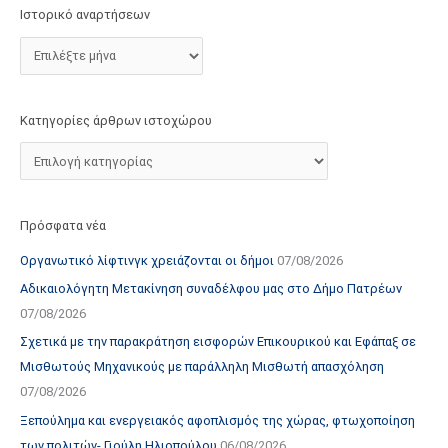
τ
Ιστορικό αναρτήσεων
ο
χ
ώ
ρ
Κατηγορίες άρθρων ιστοχώρου
ο
υ
Πρόσφατα νέα
Οργανωτικό λίφτινγκ χρειάζονται οι δήμοι
07/08/2026
Αδικαιολόγητη Μετακίνηση συναδέλφου μας στο Δήμο Πατρέων
07/08/2026
Σχετικά με την παρακράτηση εισφορών Επικουρικού και Εφάπαξ σε
Μισθωτούς Μηχανικούς με παράλληλη Μισθωτή απασχόληση
07/08/2026
Ξεπούλημα και ενεργειακός αφοπλισμός της χώρας, φτωχοποίηση
των πολιτών- Γιούλη Ηλιοπούλου
06/08/2026