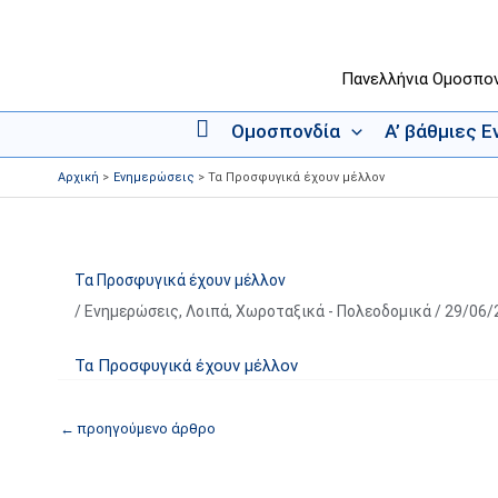
Μετάβαση
στο
περιεχόμενο
Πανελλήνια Ομοσπο
Ομοσπονδία
Α’ βάθμιες 
Α
ρ
Αρχική
Ενημερώσεις
Τα Προ­σφυ­γικά έχουν μέλ­λον
χ
ι
κ
ή
Τα Προ­σφυ­γικά έχουν μέλ­λον
/
Ενημερώσεις
,
Λοιπά
,
Χωροταξικά - Πολεοδομικά
/
29/06/
Τα Προ­σφυ­γικά έχουν μέλ­λον
←
προηγούμενο άρθρο