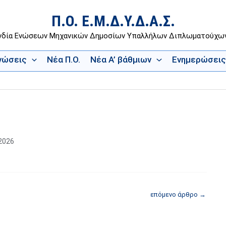
Π.Ο. Ε.Μ.Δ.Υ.Δ.Α.Σ.
νδία Ενώσεων Μηχανικών Δημοσίων Υπαλλήλων Διπλωματούχ
Ενώσεις
Νέα Π.Ο.
Νέα Α’ βάθμιων
Ενημερώσεις
2026
επόμενο άρθρο
→