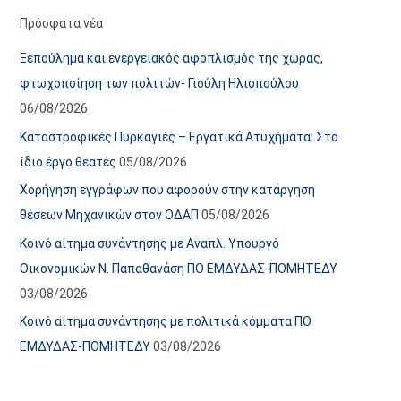
α
ε
Πρόσφατα νέα
ν
ς
Ξεπούλημα και ενεργειακός αφοπλισμός της χώρας,
α
ά
φτωχοποίηση των πολιτών- Γιούλη Ηλιοπούλου
ρ
ρ
06/08/2026
τ
θ
Καταστροφικές Πυρκαγιές – Εργατικά Ατυχήματα: Στο
ή
ρ
ίδιο έργο θεατές
05/08/2026
σ
ω
Χορήγηση εγγράφων που αφορούν στην κατάργηση
ε
ν
θέσεων Μηχανικών στον ΟΔΑΠ
05/08/2026
ω
ι
Κοινό αίτημα συνάντησης με Αναπλ. Υπουργό
ν
σ
Οικονομικών Ν. Παπαθανάση ΠΟ ΕΜΔΥΔΑΣ-ΠΟΜΗΤΕΔΥ
τ
03/08/2026
ο
χ
Κοινό αίτημα συνάντησης με πολιτικά κόμματα ΠΟ
ώ
ΕΜΔΥΔΑΣ-ΠΟΜΗΤΕΔΥ
03/08/2026
ρ
ο