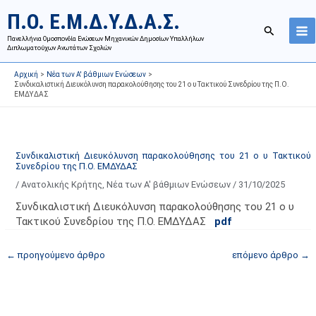
Μετάβαση
Ι
Κ
Π.Ο. Ε.Μ.Δ.Υ.Δ.Α.Σ.
στο
σ
α
Αναζήτησ
περιεχόμενο
Πανελλήνια Ομοσπονδία Ενώσεων Μηχανικών Δημοσίων Υπαλλήλων
τ
τ
Διπλωματούχων Ανωτάτων Σχολών
ο
η
Αρχική
Νέα των Α' βάθμιων Ενώσεων
ρ
γ
Συνδικαλιστική Διευκόλυνση παρακολούθησης του 21 ο υ Τακτικού Συνεδρίου της Π.Ο.
ΕΜΔΥΔΑΣ
ι
ο
κ
ρ
ό
ί
α
ε
Συνδικαλιστική Διευκόλυνση παρακολούθησης του 21 ο υ Τακτικού
Συνεδρίου της Π.Ο. ΕΜΔΥΔΑΣ
ν
ς
/
Ανατολικής Κρήτης
,
Νέα των Α' βάθμιων Ενώσεων
/
31/10/2025
α
ά
ρ
ρ
Συνδικαλιστική Διευκόλυνση παρακολούθησης του 21 ο υ
τ
θ
Τακτικού Συνεδρίου της Π.Ο. ΕΜΔΥΔΑΣ
pdf
ή
ρ
←
προηγούμενο άρθρο
επόμενο άρθρο
→
σ
ω
ε
ν
ω
ι
ν
σ