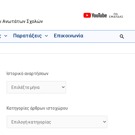
ων Ανωτάτων Σχολών
ς
Παρατάξεις
Επικοινωνία
Αναζήτ
Ιστορικό αναρτήσεων
Ι
Κ
σ
α
τ
τ
ο
η
ρ
γ
Κατηγορίες άρθρων ιστοχώρου
ι
ο
κ
ρ
ό
ί