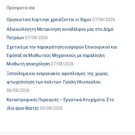
α
ε
Πρόσφατα νέα
ν
ς
Οργανωτικό λίφτινγκ χρειάζονται οι δήμοι
07/08/2026
α
ά
Αδικαιολόγητη Μετακίνηση συναδέλφου μας στο Δήμο
ρ
ρ
Πατρέων
07/08/2026
τ
θ
Σχετικά με την παρακράτηση εισφορών Επικουρικού και
ή
ρ
Εφάπαξ σε Μισθωτούς Μηχανικούς με παράλληλη
σ
ω
Μισθωτή απασχόληση
07/08/2026
ε
ν
Ξεπούλημα και ενεργειακός αφοπλισμός της χώρας,
ω
ι
φτωχοποίηση των πολιτών- Γιούλη Ηλιοπούλου
ν
σ
06/08/2026
τ
ο
Καταστροφικές Πυρκαγιές – Εργατικά Ατυχήματα: Στο
χ
ίδιο έργο θεατές
05/08/2026
ώ
ρ
ο