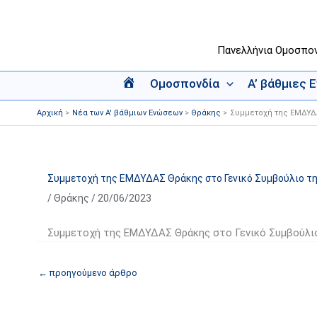
Μετάβαση
στο
περιεχόμενο
Πανελλήνια Ομοσπο
Ομοσπονδία
Α’ βάθμιες 
Α
ρ
Αρχική
Νέα των Α' βάθμιων Ενώσεων
Θράκης
Συμμετοχή της ΕΜΔΥΔ
χ
ι
κ
ή
Συμμετοχή της ΕΜΔΥΔΑΣ Θράκης στο Γενικό Συμβούλιο 
/
Θράκης
/
20/06/2023
Συμμετοχή της ΕΜΔΥΔΑΣ Θράκης στο Γενικό Συμβούλι
←
προηγούμενο άρθρο