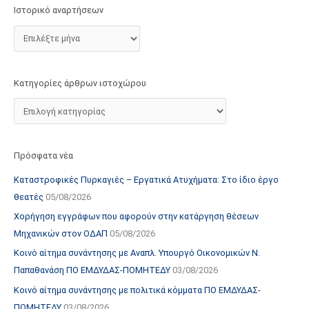
τ
Ιστορικό αναρτήσεων
ο
χ
ώ
ρ
Κατηγορίες άρθρων ιστοχώρου
ο
υ
Πρόσφατα νέα
Καταστροφικές Πυρκαγιές – Εργατικά Ατυχήματα: Στο ίδιο έργο
θεατές
05/08/2026
Χορήγηση εγγράφων που αφορούν στην κατάργηση θέσεων
Μηχανικών στον ΟΔΑΠ
05/08/2026
Κοινό αίτημα συνάντησης με Αναπλ. Υπουργό Οικονομικών Ν.
Παπαθανάση ΠΟ ΕΜΔΥΔΑΣ-ΠΟΜΗΤΕΔΥ
03/08/2026
Κοινό αίτημα συνάντησης με πολιτικά κόμματα ΠΟ ΕΜΔΥΔΑΣ-
ΠΟΜΗΤΕΔΥ
03/08/2026