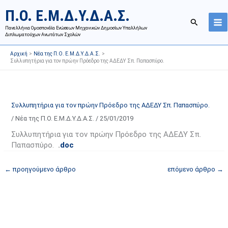
Μετάβαση
Ι
Κ
Π.Ο. Ε.Μ.Δ.Υ.Δ.Α.Σ.
στο
σ
α
Αναζήτησ
περιεχόμενο
Πανελλήνια Ομοσπονδία Ενώσεων Μηχανικών Δημοσίων Υπαλλήλων
τ
τ
Διπλωματούχων Ανωτάτων Σχολών
ο
η
Αρχική
Νέα της Π.Ο. Ε.Μ.Δ.Υ.Δ.Α.Σ.
ρ
γ
Συλλυπητήρια για τον πρώην Πρόεδρο της ΑΔΕΔΥ Σπ. Παπασπύρο.
ι
ο
κ
ρ
ό
ί
Συλλυπητήρια για τον πρώην Πρόεδρο της ΑΔΕΔΥ Σπ. Παπασπύρο.
α
ε
/
Νέα της Π.Ο. Ε.Μ.Δ.Υ.Δ.Α.Σ.
/
25/01/2019
ν
ς
α
ά
Συλλυπητήρια για τον πρώην Πρόεδρο της ΑΔΕΔΥ Σπ.
Παπασπύρο.
.
doc
ρ
ρ
τ
θ
←
προηγούμενο άρθρο
επόμενο άρθρο
→
ή
ρ
σ
ω
ε
ν
ω
ι
ν
σ