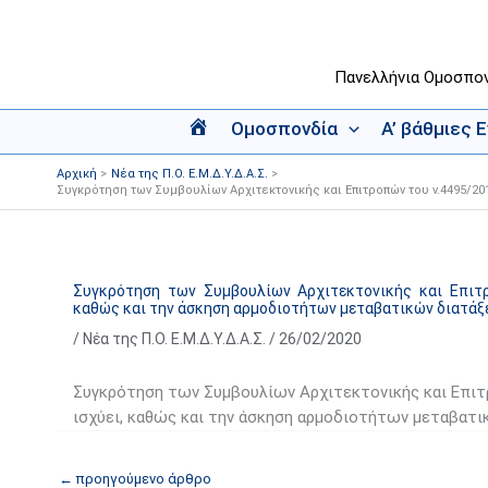
Μετάβαση
στο
περιεχόμενο
Πανελλήνια Ομοσπο
Ομοσπονδία
Α’ βάθμιες 
Α
ρ
Αρχική
Νέα της Π.Ο. Ε.Μ.Δ.Υ.Δ.Α.Σ.
χ
Συγκρότηση των Συμβουλίων Αρχιτεκτονικής και Επιτροπών του ν.4495/201
ι
κ
ή
Συγκρότηση των Συμβουλίων Αρχιτεκτονικής και Επιτρο
καθώς και την άσκηση αρμοδιοτήτων μεταβατικών διατάξεω
/
Νέα της Π.Ο. Ε.Μ.Δ.Υ.Δ.Α.Σ.
/
26/02/2020
Συγκρότηση των Συμβουλίων Αρχιτεκτονικής και Επιτρ
ισχύει, καθώς και την άσκηση αρμοδιοτήτων μεταβατικώ
←
προηγούμενο άρθρο