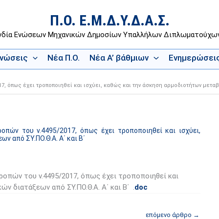
Π.Ο. Ε.Μ.Δ.Υ.Δ.Α.Σ.
νδία Ενώσεων Μηχανικών Δημοσίων Υπαλλήλων Διπλωματούχ
Ενώσεις
Νέα Π.Ο.
Νέα Α’ βάθμιων
Ενημερώσει
7, όπως έχει τροποποιηθεί και ισχύει, καθώς και την άσκηση αρμοδιοτήτων μεταβατ
πών του ν.4495/2017, όπως έχει τροποποιηθεί και ισχύει,
ν από ΣΥ.ΠΟ.Θ.Α. Α΄ και Β΄
οπών του ν.4495/2017, όπως έχει τροποποιηθεί και
ν διατάξεων από ΣΥ.ΠΟ.Θ.Α. Α΄ και Β΄ .
doc
επόμενο άρθρο
→