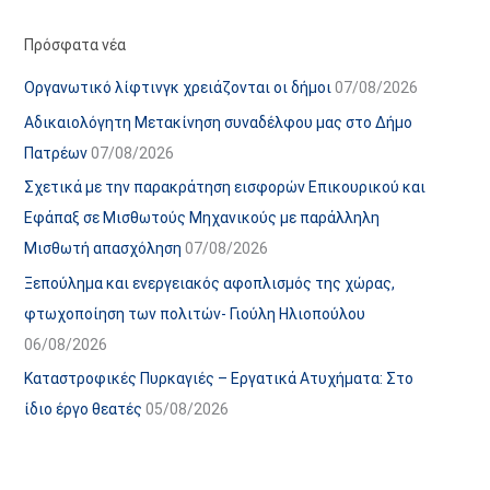
ό
ί
α
ε
Πρόσφατα νέα
ν
ς
Οργανωτικό λίφτινγκ χρειάζονται οι δήμοι
07/08/2026
α
ά
Αδικαιολόγητη Μετακίνηση συναδέλφου μας στο Δήμο
ρ
ρ
Πατρέων
07/08/2026
τ
θ
Σχετικά με την παρακράτηση εισφορών Επικουρικού και
ή
ρ
Εφάπαξ σε Μισθωτούς Μηχανικούς με παράλληλη
σ
ω
Μισθωτή απασχόληση
07/08/2026
ε
ν
Ξεπούλημα και ενεργειακός αφοπλισμός της χώρας,
ω
ι
φτωχοποίηση των πολιτών- Γιούλη Ηλιοπούλου
ν
σ
06/08/2026
τ
ο
Καταστροφικές Πυρκαγιές – Εργατικά Ατυχήματα: Στο
χ
ίδιο έργο θεατές
05/08/2026
ώ
ρ