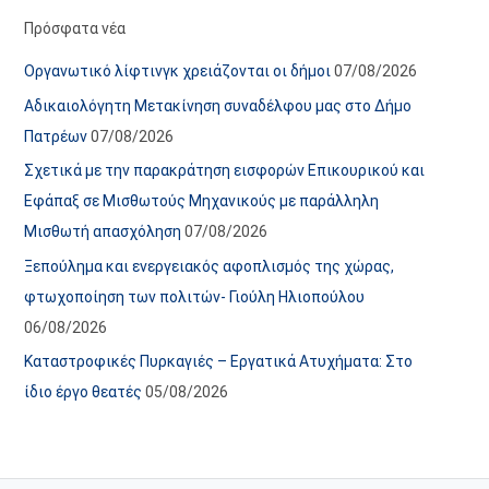
α
ε
Πρόσφατα νέα
ν
ς
Οργανωτικό λίφτινγκ χρειάζονται οι δήμοι
07/08/2026
α
ά
Αδικαιολόγητη Μετακίνηση συναδέλφου μας στο Δήμο
ρ
ρ
Πατρέων
07/08/2026
τ
θ
Σχετικά με την παρακράτηση εισφορών Επικουρικού και
ή
ρ
Εφάπαξ σε Μισθωτούς Μηχανικούς με παράλληλη
σ
ω
Μισθωτή απασχόληση
07/08/2026
ε
ν
Ξεπούλημα και ενεργειακός αφοπλισμός της χώρας,
ω
ι
φτωχοποίηση των πολιτών- Γιούλη Ηλιοπούλου
ν
σ
06/08/2026
τ
ο
Καταστροφικές Πυρκαγιές – Εργατικά Ατυχήματα: Στο
χ
ίδιο έργο θεατές
05/08/2026
ώ
ρ
ο