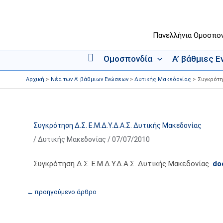
Μετάβαση
στο
περιεχόμενο
Πανελλήνια Ομοσπο
Ομοσπονδία
Α’ βάθμιες 
Α
ρ
Αρχική
Νέα των Α' βάθμιων Ενώσεων
Δυτικής Μακεδονίας
Συγκρότη
χ
ι
κ
ή
Συγκρότηση Δ.Σ. Ε.Μ.Δ.Υ.Δ.Α.Σ. Δυτικής Μακεδονίας
/
Δυτικής Μακεδονίας
/
07/07/2010
Συγκρότηση Δ.Σ. Ε.Μ.Δ.Υ.Δ.Α.Σ. Δυτικής Μακεδονίας.
do
←
προηγούμενο άρθρο