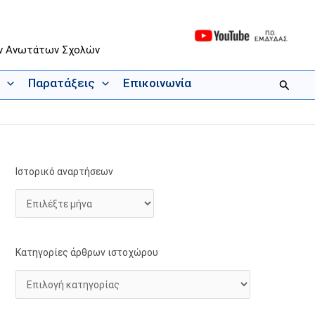
ων Ανωτάτων Σχολών
Παρατάξεις
Επικοινωνία
Αναζήτ
Ιστορικό αναρτήσεων
Ι
Κ
σ
α
τ
τ
ο
η
ρ
γ
Κατηγορίες άρθρων ιστοχώρου
ι
ο
κ
ρ
ό
ί