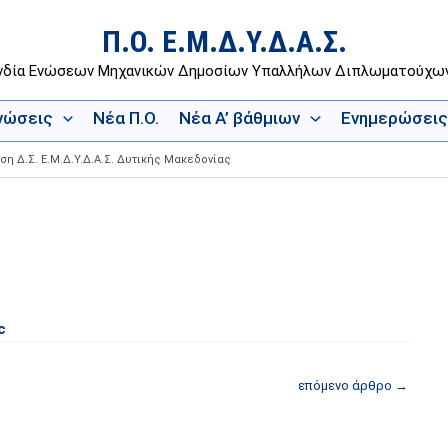
Π.Ο. Ε.Μ.Δ.Υ.Δ.Α.Σ.
νδία Ενώσεων Μηχανικών Δημοσίων Υπαλλήλων Διπλωματούχ
Ενώσεις
Νέα Π.Ο.
Νέα Α’ βάθμιων
Ενημερώσεις
ση Δ.Σ. Ε.Μ.Δ.Υ.Δ.Α.Σ. Δυτικής Μακεδονίας
c
επόμενο άρθρο
→