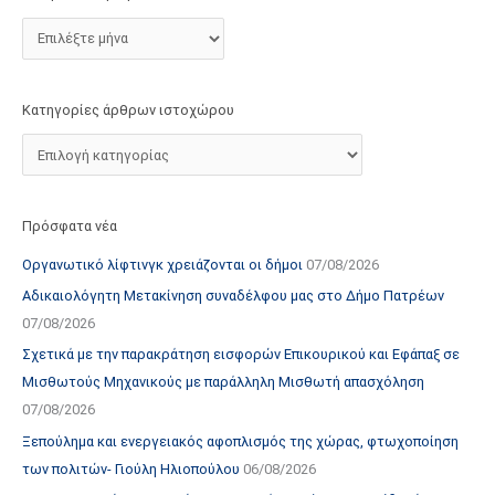
τ
ο
χ
ώ
Κατηγορίες άρθρων ιστοχώρου
ρ
ο
υ
Πρόσφατα νέα
Οργανωτικό λίφτινγκ χρειάζονται οι δήμοι
07/08/2026
Αδικαιολόγητη Μετακίνηση συναδέλφου μας στο Δήμο Πατρέων
07/08/2026
Σχετικά με την παρακράτηση εισφορών Επικουρικού και Εφάπαξ σε
Μισθωτούς Μηχανικούς με παράλληλη Μισθωτή απασχόληση
07/08/2026
Ξεπούλημα και ενεργειακός αφοπλισμός της χώρας, φτωχοποίηση
των πολιτών- Γιούλη Ηλιοπούλου
06/08/2026