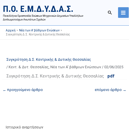
Μετάβαση
Ι
Κ
Π.Ο. Ε.Μ.Δ.Υ.Δ.Α.Σ.
στο
σ
α
Αναζήτησ
περιεχόμενο
Πανελλήνια Ομοσπονδία Ενώσεων Μηχανικών Δημοσίων Υπαλλήλων
τ
τ
Διπλωματούχων Ανωτάτων Σχολών
ο
η
Αρχική
Νέα των Α' βάθμιων Ενώσεων
ρ
γ
Συγκρότηση Δ.Σ. Κεντρικής & Δυτικής Θεσσαλίας
ι
ο
κ
ρ
ό
ί
Συγκρότηση Δ.Σ. Κεντρικής & Δυτικής Θεσσαλίας
α
ε
/
Κεντ. & Δυτ. Θεσσαλίας
,
Νέα των Α' βάθμιων Ενώσεων
/
02/06/2025
ν
ς
α
ά
Συγκρότηση Δ.Σ. Κεντρικής & Δυτικής Θεσσαλίας
pdf
ρ
ρ
←
προηγούμενο άρθρο
επόμενο άρθρο
→
τ
θ
ή
ρ
σ
ω
ε
ν
ω
ι
ν
σ
Ιστορικό αναρτήσεων