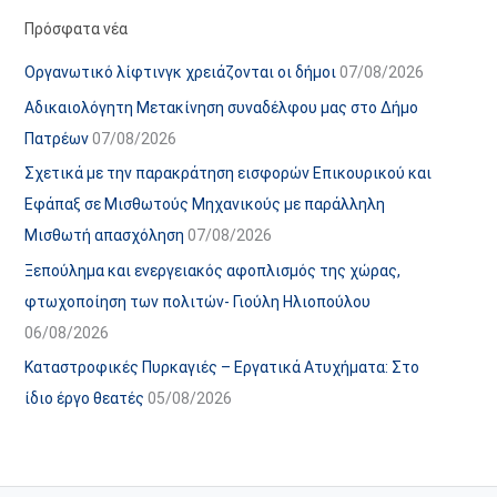
α
ε
Πρόσφατα νέα
ν
ς
Οργανωτικό λίφτινγκ χρειάζονται οι δήμοι
07/08/2026
α
ά
Αδικαιολόγητη Μετακίνηση συναδέλφου μας στο Δήμο
ρ
ρ
Πατρέων
07/08/2026
τ
θ
Σχετικά με την παρακράτηση εισφορών Επικουρικού και
ή
ρ
Εφάπαξ σε Μισθωτούς Μηχανικούς με παράλληλη
σ
ω
Μισθωτή απασχόληση
07/08/2026
ε
ν
Ξεπούλημα και ενεργειακός αφοπλισμός της χώρας,
ω
ι
φτωχοποίηση των πολιτών- Γιούλη Ηλιοπούλου
ν
σ
06/08/2026
τ
ο
Καταστροφικές Πυρκαγιές – Εργατικά Ατυχήματα: Στο
χ
ίδιο έργο θεατές
05/08/2026
ώ
ρ
ο