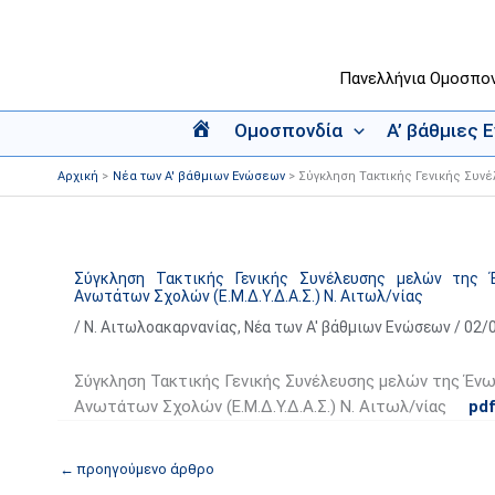
Μετάβαση
στο
περιεχόμενο
Πανελλήνια Ομοσπο
Ομοσπονδία
Α’ βάθμιες 
Α
ρ
Αρχική
Νέα των Α' βάθμιων Ενώσεων
Σύγκληση Τακτικής Γενικής Συν
χ
ι
κ
ή
Σύγκληση Τακτικής Γενικής Συνέλευσης μελών της
Ανωτάτων Σχολών (Ε.Μ.Δ.Υ.Δ.Α.Σ.) Ν. Αιτωλ/νίας
/
Ν. Αιτωλοακαρνανίας
,
Νέα των Α' βάθμιων Ενώσεων
/
02/
Σύγκληση Τακτικής Γενικής Συνέλευσης μελών της 
Ανωτάτων Σχολών (Ε.Μ.Δ.Υ.Δ.Α.Σ.) Ν. Αιτωλ/νίας
pdf
←
προηγούμενο άρθρο