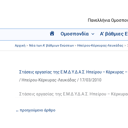
Μετάβαση
στο
περιεχόμενο
Πανελλήνια Ομοσπο
Ομοσπονδία
Α’ βάθμιες 
Α
ρ
Αρχική
Νέα των Α' βάθμιων Ενώσεων
Ηπείρου-Κέρκυρας-Λευκάδας
χ
ι
κ
ή
Στάσεις εργασίας της Ε.Μ.Δ.Υ.Δ.Α.Σ. Ηπείρου – Κέρκυρας 
/
Ηπείρου-Κέρκυρας-Λευκάδας
/
17/03/2010
Στάσεις εργασίας της Ε.Μ.Δ.Υ.Δ.Α.Σ. Ηπείρου – Κέρκυρ
←
προηγούμενο άρθρο