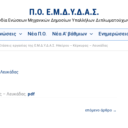
Π.Ο. Ε.Μ.Δ.Υ.Δ.Α.Σ.
νδία Ενώσεων Μηχανικών Δημοσίων Υπαλλήλων Διπλωματούχ
Ενώσεις
Νέα Π.Ο.
Νέα Α’ βάθμιων
Ενημερώσει
Στάσεις εργασίας της Ε.Μ.Δ.Υ.Δ.Α.Σ. Ηπείρου – Κέρκυρας – Λευκάδας
– Λευκάδας
ας – Λευκάδας.
pdf
επόμενο άρθρο
→