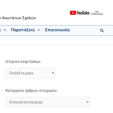
ων Ανωτάτων Σχολών
ς
Παρατάξεις
Επικοινωνία
Αναζήτ
Ιστορικό αναρτήσεων
Ι
Κ
σ
α
τ
τ
ο
η
ρ
γ
Κατηγορίες άρθρων ιστοχώρου
ι
ο
κ
ρ
ό
ί