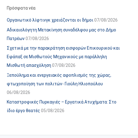
α
ε
Πρόσφατα νέα
ν
ς
Οργανωτικό λίφτινγκ χρειάζονται οι δήμοι
07/08/2026
α
ά
Αδικαιολόγητη Μετακίνηση συναδέλφου μας στο Δήμο
ρ
ρ
Πατρέων
07/08/2026
τ
θ
Σχετικά με την παρακράτηση εισφορών Επικουρικού και
ή
ρ
Εφάπαξ σε Μισθωτούς Μηχανικούς με παράλληλη
σ
ω
Μισθωτή απασχόληση
07/08/2026
ε
ν
Ξεπούλημα και ενεργειακός αφοπλισμός της χώρας,
ω
ι
φτωχοποίηση των πολιτών- Γιούλη Ηλιοπούλου
ν
σ
06/08/2026
τ
ο
Καταστροφικές Πυρκαγιές – Εργατικά Ατυχήματα: Στο
χ
ίδιο έργο θεατές
05/08/2026
ώ
ρ
ο