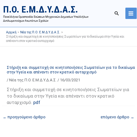
Μετάβαση
Ι
Κ
Π.Ο. Ε.Μ.Δ.Υ.Δ.Α.Σ.
στο
σ
α
Αναζήτησ
περιεχόμενο
Πανελλήνια Ομοσπονδία Ενώσεων Μηχανικών Δημοσίων Υπαλλήλων
τ
τ
Διπλωματούχων Ανωτάτων Σχολών
ο
η
Αρχική
Νέα της Π.Ο. Ε.Μ.Δ.Υ.Δ.Α.Σ.
ρ
γ
Στήριξη και συμμετοχή σε κινητοποιήσεις Σωματείων για το δικαίωμα στην Υγεία και
απέναντι στον κρατικό αυταρχισμό
ι
ο
κ
ρ
ό
ί
α
ε
Στήριξη και συμμετοχή σε κινητοποιήσεις Σωματείων για το δικαίωμα
στην Υγεία και απέναντι στον κρατικό αυταρχισμό
ν
ς
/
Νέα της Π.Ο. Ε.Μ.Δ.Υ.Δ.Α.Σ.
/
16/03/2021
α
ά
ρ
ρ
Στήριξη και συμμετοχή σε κινητοποιήσεις Σωματείων για
τ
θ
το δικαίωμα στην Υγεία και απέναντι στον κρατικό
αυταρχισμό.
pdf
ή
ρ
σ
ω
←
προηγούμενο άρθρο
επόμενο άρθρο
→
ε
ν
ω
ι
ν
σ