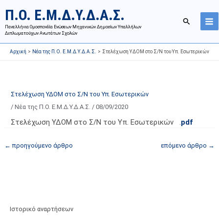
Μετάβαση
Ι
Κ
Π.Ο. Ε.Μ.Δ.Υ.Δ.Α.Σ.
στο
σ
α
Αναζήτησ
περιεχόμενο
Πανελλήνια Ομοσπονδία Ενώσεων Μηχανικών Δημοσίων Υπαλλήλων
τ
τ
Διπλωματούχων Ανωτάτων Σχολών
ο
η
Αρχική
Νέα της Π.Ο. Ε.Μ.Δ.Υ.Δ.Α.Σ.
Στελέχωση ΥΔΟΜ στο Σ/Ν του Υπ. Εσωτερικών
ρ
γ
ι
ο
κ
ρ
ό
ί
Στελέχωση ΥΔΟΜ στο Σ/Ν του Υπ. Εσωτερικών
α
ε
/
Νέα της Π.Ο. Ε.Μ.Δ.Υ.Δ.Α.Σ.
/
08/09/2020
ν
ς
Στελέχωση ΥΔΟΜ στο Σ/Ν του Υπ. Εσωτερικών .
pdf
α
ά
ρ
ρ
←
προηγούμενο άρθρο
επόμενο άρθρο
→
τ
θ
ή
ρ
σ
ω
ε
ν
ω
ι
Ιστορικό αναρτήσεων
ν
σ