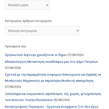
τ
ο
χ
Κατηγορίες άρθρων ιστοχώρου
ώ
ρ
ο
υ
Πρόσφατα νέα
Οργανωτικό λίφτινγκ χρειάζονται οι δήμοι
07/08/2026
Αδικαιολόγητη Μετακίνηση συναδέλφου μας στο Δήμο Πατρέων
07/08/2026
Σχετικά με την παρακράτηση εισφορών Επικουρικού και Εφάπαξ σε
Μισθωτούς Μηχανικούς με παράλληλη Μισθωτή απασχόληση
07/08/2026
Ξεπούλημα και ενεργειακός αφοπλισμός της χώρας, φτωχοποίηση
των πολιτών- Γιούλη Ηλιοπούλου
06/08/2026
Καταστροφικές Πυρκαγιές – Εργατικά Ατυχήματα: Στο ίδιο έργο