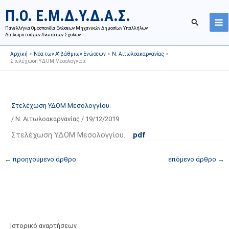
Μετάβαση
Ι
Κ
Π.Ο. Ε.Μ.Δ.Υ.Δ.Α.Σ.
στο
σ
α
Αναζήτησ
περιεχόμενο
Πανελλήνια Ομοσπονδία Ενώσεων Μηχανικών Δημοσίων Υπαλλήλων
τ
τ
Διπλωματούχων Ανωτάτων Σχολών
ο
η
Αρχική
Νέα των Α' βάθμιων Ενώσεων
Ν. Αιτωλοακαρνανίας
ρ
γ
Στελέχωση ΥΔΟΜ Μεσολογγίου.
ι
ο
κ
ρ
ό
ί
Στελέχωση ΥΔΟΜ Μεσολογγίου.
α
ε
/
Ν. Αιτωλοακαρνανίας
/
19/12/2019
ν
ς
α
ά
Στελέχωση ΥΔΟΜ Μεσολογγίου. .
pdf
ρ
ρ
←
προηγούμενο άρθρο
επόμενο άρθρο
→
τ
θ
ή
ρ
σ
ω
ε
ν
ω
ι
ν
σ
Ιστορικό αναρτήσεων