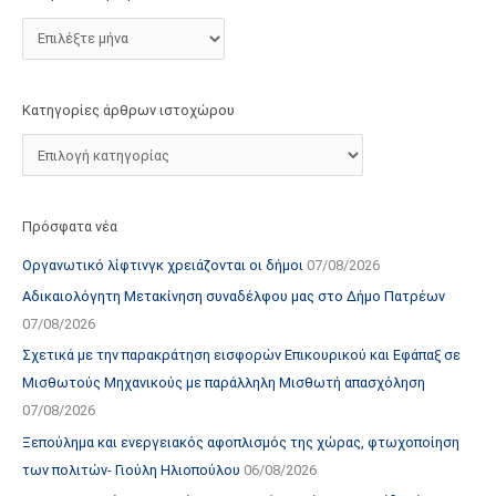
τ
ο
χ
ώ
Κατηγορίες άρθρων ιστοχώρου
ρ
ο
υ
Πρόσφατα νέα
Οργανωτικό λίφτινγκ χρειάζονται οι δήμοι
07/08/2026
Αδικαιολόγητη Μετακίνηση συναδέλφου μας στο Δήμο Πατρέων
07/08/2026
Σχετικά με την παρακράτηση εισφορών Επικουρικού και Εφάπαξ σε
Μισθωτούς Μηχανικούς με παράλληλη Μισθωτή απασχόληση
07/08/2026
Ξεπούλημα και ενεργειακός αφοπλισμός της χώρας, φτωχοποίηση
των πολιτών- Γιούλη Ηλιοπούλου
06/08/2026