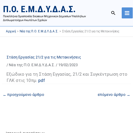
Μετάβαση
Ι
Κ
Π.Ο. Ε.Μ.Δ.Υ.Δ.Α.Σ.
στο
σ
α
Αναζήτησ
περιεχόμενο
Πανελλήνια Ομοσπονδία Ενώσεων Μηχανικών Δημοσίων Υπαλλήλων
τ
τ
Διπλωματούχων Ανωτάτων Σχολών
ο
η
Αρχική
Νέα της Π.Ο. Ε.Μ.Δ.Υ.Δ.Α.Σ.
Στάση Εργασίας 21/2 για τις Μετακινήσεις
ρ
γ
ι
ο
κ
ρ
ό
ί
Στάση Εργασίας 21/2 για τις Μετακινήσεις
α
ε
/
Νέα της Π.Ο. Ε.Μ.Δ.Υ.Δ.Α.Σ.
/
19/02/2023
ν
ς
Εξώδικο για τη Στάση Εγγασίας, 21/2 και Συγκέντρωση στο
α
ά
ΓΛΚ στις 10πμ.
pdf
ρ
ρ
τ
θ
←
προηγούμενο άρθρο
επόμενο άρθρο
→
ή
ρ
σ
ω
ε
ν
ω
ι
ν
σ