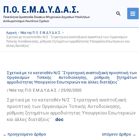
Μετάβαση
Ι
Κ
Π.Ο. Ε.Μ.Δ.Υ.Δ.Α.Σ.
στο
σ
α
Αναζήτησ
περιεχόμενο
Πανελλήνια Ομοσπονδία Ενώσεων Μηχανικών Δημοσίων Υπαλλήλων
τ
τ
Διπλωματούχων Ανωτάτων Σχολών
ο
η
Αρχική
Νέα της Π.Ο. Ε.Μ.Δ.Υ.Δ.Α.Σ.
ρ
γ
Σχετικά με το κατατεθέν Ν/Σ ΄΄Στρατηγική αναπτυξιακή προοπτική των Οργανισμών
Τοπικής Αυτοδιοίκησης, ρύθμιση ζητημάτων αρμοδιότητας Υπουργείου Εσωτερικών και
ι
ο
άλλες διατάξεις΄΄
κ
ρ
ό
ί
α
ε
Σχετικά με το κατατεθέν Ν/Σ ΄΄Στρατηγική αναπτυξιακή προοπτική των
ν
ς
Οργανισμών Τοπικής Αυτοδιοίκησης, ρύθμιση ζητημάτων
α
ά
αρμοδιότητας Υπουργείου Εσωτερικών και άλλες διατάξεις΄΄
ρ
ρ
/
Νέα της Π.Ο. Ε.Μ.Δ.Υ.Δ.Α.Σ.
/
25/02/2020
τ
θ
Σχετικά με το κατατεθέν Ν/Σ ΄΄Στρατηγική αναπτυξιακή
ή
ρ
προοπτική των Οργανισμών Τοπικής Αυτοδιοίκησης,
σ
ω
ρύθμιση ζητημάτων αρμοδιότητας Υπουργείου Εσωτερικών
και άλλες διατάξεις΄΄ .
doc
ε
ν
ω
ι
←
προηγούμενο άρθρο
επόμενο άρθρο
→
ν
σ