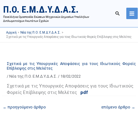
Μετάβαση
Ι
Κ
Π.Ο. Ε.Μ.Δ.Υ.Δ.Α.Σ.
στο
σ
α
Αναζήτησ
περιεχόμενο
Πανελλήνια Ομοσπονδία Ενώσεων Μηχανικών Δημοσίων Υπαλλήλων
τ
τ
Διπλωματούχων Ανωτάτων Σχολών
ο
η
Αρχική
Νέα της Π.Ο. Ε.Μ.Δ.Υ.Δ.Α.Σ.
ρ
γ
Σχετικά με τις Υπουργικές Αποφάσεις για τους Ιδιωτικούς Φορείς Επίβλεψης στις Μελέτες
ι
ο
κ
ρ
ό
ί
Σχετικά με τις Υπουργικές Αποφάσεις για τους Ιδιωτικούς Φορείς
α
ε
Επίβλεψης στις Μελέτες
ν
ς
/
Νέα της Π.Ο. Ε.Μ.Δ.Υ.Δ.Α.Σ.
/
18/02/2022
α
ά
Σχετικά με τις Υπουργικές Αποφάσεις για τους Ιδιωτικούς
ρ
ρ
Φορείς Επίβλεψης στις Μελέτες .
pdf
τ
θ
ή
ρ
←
προηγούμενο άρθρο
επόμενο άρθρο
→
σ
ω
ε
ν
ω
ι
ν
σ