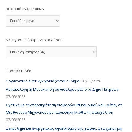
τ
Ιστορικό αναρτήσεων
ο
χ
ώ
ρ
Κατηγορίες άρθρων ιστοχώρου
ο
υ
Πρόσφατα νέα
Οργανωτικό λίφτινγκ χρειάζονται οι δήμοι
07/08/2026
Αδικαιολόγητη Μετακίνηση συναδέλφου μας στο Δήμο Πατρέων
07/08/2026
Σχετικά με την παρακράτηση εισφορών Επικουρικού και Εφάπαξ σε
Μισθωτούς Μηχανικούς με παράλληλη Μισθωτή απασχόληση
07/08/2026
Ξεπούλημα και ενεργειακός αφοπλισμός της χώρας, φτωχοποίηση