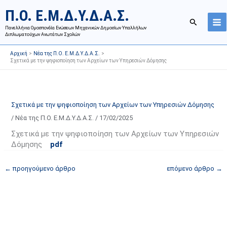
Μετάβαση
Ι
Κ
Π.Ο. Ε.Μ.Δ.Υ.Δ.Α.Σ.
στο
σ
α
Αναζήτησ
περιεχόμενο
Πανελλήνια Ομοσπονδία Ενώσεων Μηχανικών Δημοσίων Υπαλλήλων
τ
τ
Διπλωματούχων Ανωτάτων Σχολών
ο
η
Αρχική
Νέα της Π.Ο. Ε.Μ.Δ.Υ.Δ.Α.Σ.
ρ
γ
Σχετικά με την ψηφιοποίηση των Αρχείων των Υπηρεσιών Δόμησης
ι
ο
κ
ρ
ό
ί
Σχετικά με την ψηφιοποίηση των Αρχείων των Υπηρεσιών Δόμησης
α
ε
/
Νέα της Π.Ο. Ε.Μ.Δ.Υ.Δ.Α.Σ.
/
17/02/2025
ν
ς
α
ά
Σχετικά με την ψηφιοποίηση των Αρχείων των Υπηρεσιών
Δόμησης
pdf
ρ
ρ
τ
θ
←
προηγούμενο άρθρο
επόμενο άρθρο
→
ή
ρ
σ
ω
ε
ν
ω
ι
ν
σ