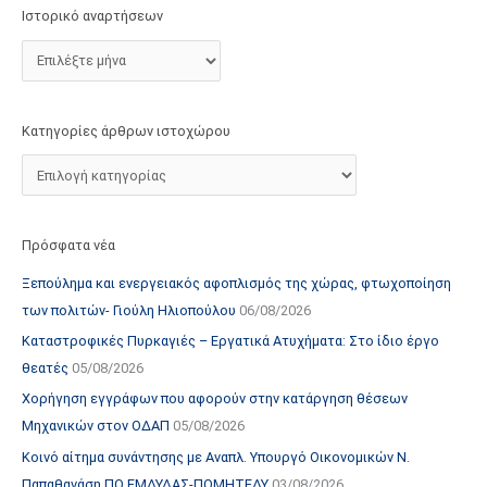
τ
Ιστορικό αναρτήσεων
ο
χ
ώ
ρ
Κατηγορίες άρθρων ιστοχώρου
ο
υ
Πρόσφατα νέα
Ξεπούλημα και ενεργειακός αφοπλισμός της χώρας, φτωχοποίηση
των πολιτών- Γιούλη Ηλιοπούλου
06/08/2026
Καταστροφικές Πυρκαγιές – Εργατικά Ατυχήματα: Στο ίδιο έργο
θεατές
05/08/2026
Χορήγηση εγγράφων που αφορούν στην κατάργηση θέσεων
Μηχανικών στον ΟΔΑΠ
05/08/2026
Κοινό αίτημα συνάντησης με Αναπλ. Υπουργό Οικονομικών Ν.
Παπαθανάση ΠΟ ΕΜΔΥΔΑΣ-ΠΟΜΗΤΕΔΥ
03/08/2026