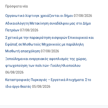
α
ε
Πρόσφατα νέα
ν
ς
Οργανωτικό λίφτινγκ χρειάζονται οι δήμοι
07/08/2026
α
ά
Αδικαιολόγητη Μετακίνηση συναδέλφου μας στο Δήμο
ρ
ρ
Πατρέων
07/08/2026
τ
θ
Σχετικά με την παρακράτηση εισφορών Επικουρικού και
ή
ρ
Εφάπαξ σε Μισθωτούς Μηχανικούς με παράλληλη
σ
ω
Μισθωτή απασχόληση
07/08/2026
ε
ν
Ξεπούλημα και ενεργειακός αφοπλισμός της χώρας,
ω
ι
φτωχοποίηση των πολιτών- Γιούλη Ηλιοπούλου
ν
σ
06/08/2026
τ
ο
Καταστροφικές Πυρκαγιές – Εργατικά Ατυχήματα: Στο
χ
ίδιο έργο θεατές
05/08/2026
ώ
ρ
ο