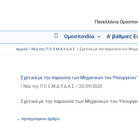
Μετάβαση
στο
περιεχόμενο
Πανελλήνια Ομοσπο
Ομοσπονδία
Α’ βάθμιες 
Α
ρ
Αρχική
Νέα της Π.Ο. Ε.Μ.Δ.Υ.Δ.Α.Σ.
Σχετικά με την παρουσία των Μηχα
χ
ι
κ
ή
Σχετικά με την παρουσία των Μηχανικών του Υπουργείου 
/
Νέα της Π.Ο. Ε.Μ.Δ.Υ.Δ.Α.Σ.
/
25/09/2020
Σχετικά με την παρουσία των Μηχανικών του Υπουργε
←
προηγούμενο άρθρο