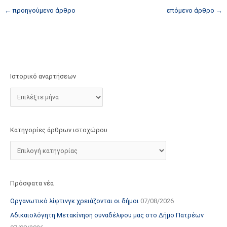
τ
←
προηγούμενο άρθρο
επόμενο άρθρο
→
ο
χ
ώ
ρ
ο
Ιστορικό αναρτήσεων
υ
Κατηγορίες άρθρων ιστοχώρου
Πρόσφατα νέα
Οργανωτικό λίφτινγκ χρειάζονται οι δήμοι
07/08/2026
Αδικαιολόγητη Μετακίνηση συναδέλφου μας στο Δήμο Πατρέων