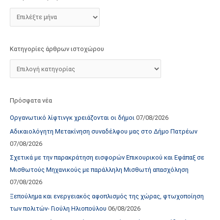
τ
ο
χ
ώ
Κατηγορίες άρθρων ιστοχώρου
ρ
ο
υ
Πρόσφατα νέα
Οργανωτικό λίφτινγκ χρειάζονται οι δήμοι
07/08/2026
Αδικαιολόγητη Μετακίνηση συναδέλφου μας στο Δήμο Πατρέων
07/08/2026
Σχετικά με την παρακράτηση εισφορών Επικουρικού και Εφάπαξ σε
Μισθωτούς Μηχανικούς με παράλληλη Μισθωτή απασχόληση
07/08/2026
Ξεπούλημα και ενεργειακός αφοπλισμός της χώρας, φτωχοποίηση
των πολιτών- Γιούλη Ηλιοπούλου
06/08/2026