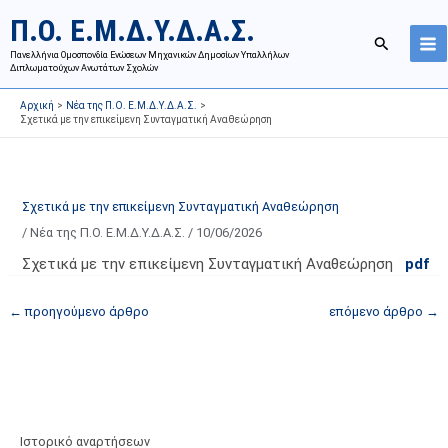
Μετάβαση
Ι
Κ
Π.Ο. Ε.Μ.Δ.Υ.Δ.Α.Σ.
στο
σ
α
Αναζήτησ
περιεχόμενο
Πανελλήνια Ομοσπονδία Ενώσεων Μηχανικών Δημοσίων Υπαλλήλων
τ
τ
Διπλωματούχων Ανωτάτων Σχολών
ο
η
Αρχική
Νέα της Π.Ο. Ε.Μ.Δ.Υ.Δ.Α.Σ.
ρ
γ
Σχετικά με την επικείμενη Συνταγματική Αναθεώρηση
ι
ο
κ
ρ
ό
ί
Σχετικά με την επικείμενη Συνταγματική Αναθεώρηση
α
ε
/
Νέα της Π.Ο. Ε.Μ.Δ.Υ.Δ.Α.Σ.
/
10/06/2026
ν
ς
α
ά
Σχετικά με την επικείμενη Συνταγματική Αναθεώρηση
pdf
ρ
ρ
←
προηγούμενο άρθρο
επόμενο άρθρο
→
τ
θ
ή
ρ
σ
ω
ε
ν
ω
ι
ν
σ
Ιστορικό αναρτήσεων