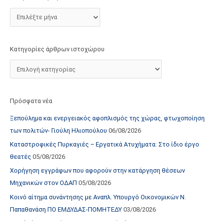
τ
ο
χ
ώ
Κατηγορίες άρθρων ιστοχώρου
ρ
ο
υ
Πρόσφατα νέα
Ξεπούλημα και ενεργειακός αφοπλισμός της χώρας, φτωχοποίηση
των πολιτών- Γιούλη Ηλιοπούλου
06/08/2026
Καταστροφικές Πυρκαγιές – Εργατικά Ατυχήματα: Στο ίδιο έργο
θεατές
05/08/2026
Χορήγηση εγγράφων που αφορούν στην κατάργηση θέσεων
Μηχανικών στον ΟΔΑΠ
05/08/2026
Κοινό αίτημα συνάντησης με Αναπλ. Υπουργό Οικονομικών Ν.
Παπαθανάση ΠΟ ΕΜΔΥΔΑΣ-ΠΟΜΗΤΕΔΥ
03/08/2026