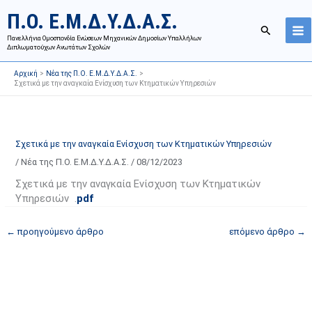
Μετάβαση
Ι
Κ
Π.Ο. Ε.Μ.Δ.Υ.Δ.Α.Σ.
στο
σ
α
Αναζήτησ
περιεχόμενο
Πανελλήνια Ομοσπονδία Ενώσεων Μηχανικών Δημοσίων Υπαλλήλων
τ
τ
Διπλωματούχων Ανωτάτων Σχολών
ο
η
Αρχική
Νέα της Π.Ο. Ε.Μ.Δ.Υ.Δ.Α.Σ.
ρ
γ
Σχετικά με την αναγκαία Ενίσχυση των Κτηματικών Υπηρεσιών
ι
ο
κ
ρ
ό
ί
Σχετικά με την αναγκαία Ενίσχυση των Κτηματικών Υπηρεσιών
α
ε
/
Νέα της Π.Ο. Ε.Μ.Δ.Υ.Δ.Α.Σ.
/
08/12/2023
ν
ς
α
ά
Σχετικά με την αναγκαία Ενίσχυση των Κτηματικών
Υπηρεσιών .
pdf
ρ
ρ
τ
θ
←
προηγούμενο άρθρο
επόμενο άρθρο
→
ή
ρ
σ
ω
ε
ν
ω
ι
ν
σ