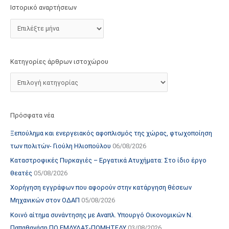
τ
Ιστορικό αναρτήσεων
ο
χ
ώ
ρ
Κατηγορίες άρθρων ιστοχώρου
ο
υ
Πρόσφατα νέα
Ξεπούλημα και ενεργειακός αφοπλισμός της χώρας, φτωχοποίηση
των πολιτών- Γιούλη Ηλιοπούλου
06/08/2026
Καταστροφικές Πυρκαγιές – Εργατικά Ατυχήματα: Στο ίδιο έργο
θεατές
05/08/2026
Χορήγηση εγγράφων που αφορούν στην κατάργηση θέσεων
Μηχανικών στον ΟΔΑΠ
05/08/2026
Κοινό αίτημα συνάντησης με Αναπλ. Υπουργό Οικονομικών Ν.
Παπαθανάση ΠΟ ΕΜΔΥΔΑΣ-ΠΟΜΗΤΕΔΥ
03/08/2026