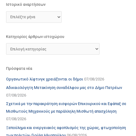
τ
Ιστορικό αναρτήσεων
ο
χ
ώ
ρ
Κατηγορίες άρθρων ιστοχώρου
ο
υ
Πρόσφατα νέα
Οργανωτικό λίφτινγκ χρειάζονται οι δήμοι
07/08/2026
Αδικαιολόγητη Μετακίνηση συναδέλφου μας στο Δήμο Πατρέων
07/08/2026
Σχετικά με την παρακράτηση εισφορών Επικουρικού και Εφάπαξ σε
Μισθωτούς Μηχανικούς με παράλληλη Μισθωτή απασχόληση
07/08/2026
Ξεπούλημα και ενεργειακός αφοπλισμός της χώρας, φτωχοποίηση
των πολιτών- Γιούλη Ηλιοπούλου
06/08/2026