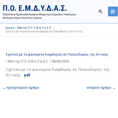
Μετάβαση
Ι
Κ
Π.Ο. Ε.Μ.Δ.Υ.Δ.Α.Σ.
στο
σ
α
Αναζήτησ
περιεχόμενο
Πανελλήνια Ομοσπονδία Ενώσεων Μηχανικών Δημοσίων Υπαλλήλων
τ
τ
Διπλωματούχων Ανωτάτων Σχολών
ο
η
Αρχική
Νέα της Π.Ο. Ε.Μ.Δ.Υ.Δ.Α.Σ.
ρ
γ
Σχετικά με τα φαινόμενα διαφθοράς σε Πολεοδομίες της Αττικής
ι
ο
κ
ρ
ό
ί
Σχετικά με τα φαινόμενα διαφθοράς σε Πολεοδομίες της Αττικής
α
ε
/
Νέα της Π.Ο. Ε.Μ.Δ.Υ.Δ.Α.Σ.
/
08/06/2026
ν
ς
α
ά
Σχετικά με τα φαινόμενα διαφθοράς σε Πολεοδομίες της
Αττικής
pdf
ρ
ρ
τ
θ
←
προηγούμενο άρθρο
επόμενο άρθρο
→
ή
ρ
σ
ω
ε
ν
ω
ι
ν
σ