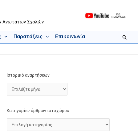
ων Ανωτάτων Σχολών
ς
Παρατάξεις
Επικοινωνία
Αναζήτ
Ιστορικό αναρτήσεων
Ι
Κ
σ
α
τ
τ
ο
η
ρ
γ
Κατηγορίες άρθρων ιστοχώρου
ι
ο
κ
ρ
ό
ί