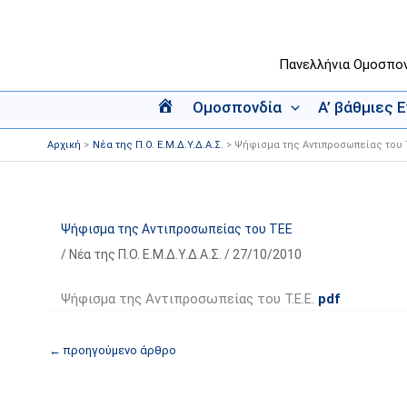
Μετάβαση
στο
περιεχόμενο
Πανελλήνια Ομοσπο
Ομοσπονδία
Α’ βάθμιες 
Α
ρ
Αρχική
Νέα της Π.Ο. Ε.Μ.Δ.Υ.Δ.Α.Σ.
Ψήφισμα της Αντιπροσωπείας του 
χ
ι
κ
ή
Ψήφισμα της Αντιπροσωπείας του ΤΕΕ
/
Νέα της Π.Ο. Ε.Μ.Δ.Υ.Δ.Α.Σ.
/
27/10/2010
Ψήφισμα της Αντιπροσωπείας του Τ.Ε.Ε.
pdf
←
προηγούμενο άρθρο