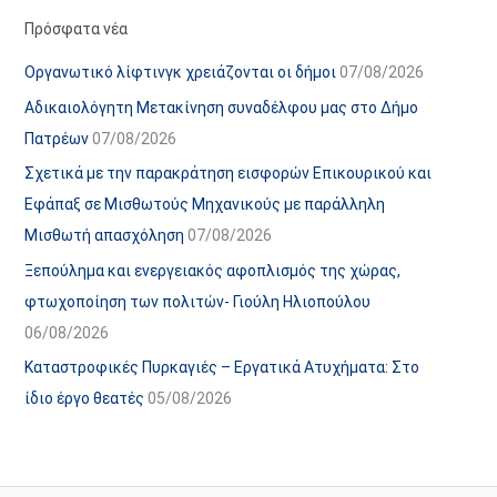
α
ε
Πρόσφατα νέα
ν
ς
Οργανωτικό λίφτινγκ χρειάζονται οι δήμοι
07/08/2026
α
ά
Αδικαιολόγητη Μετακίνηση συναδέλφου μας στο Δήμο
ρ
ρ
Πατρέων
07/08/2026
τ
θ
Σχετικά με την παρακράτηση εισφορών Επικουρικού και
ή
ρ
Εφάπαξ σε Μισθωτούς Μηχανικούς με παράλληλη
σ
ω
Μισθωτή απασχόληση
07/08/2026
ε
ν
Ξεπούλημα και ενεργειακός αφοπλισμός της χώρας,
ω
ι
φτωχοποίηση των πολιτών- Γιούλη Ηλιοπούλου
ν
σ
06/08/2026
τ
ο
Καταστροφικές Πυρκαγιές – Εργατικά Ατυχήματα: Στο
χ
ίδιο έργο θεατές
05/08/2026
ώ
ρ
ο