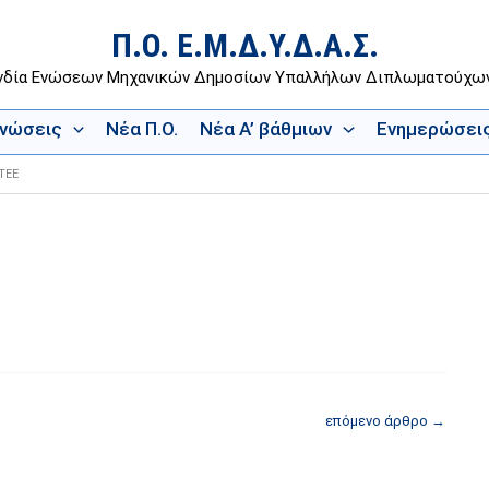
Π.Ο. Ε.Μ.Δ.Υ.Δ.Α.Σ.
νδία Ενώσεων Μηχανικών Δημοσίων Υπαλλήλων Διπλωματούχ
Ενώσεις
Νέα Π.Ο.
Νέα Α’ βάθμιων
Ενημερώσει
ΤΕΕ
επόμενο άρθρο
→