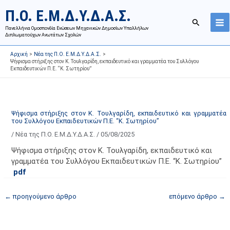
Μετάβαση
Ι
Κ
Π.Ο. Ε.Μ.Δ.Υ.Δ.Α.Σ.
στο
σ
α
Αναζήτησ
περιεχόμενο
Πανελλήνια Ομοσπονδία Ενώσεων Μηχανικών Δημοσίων Υπαλλήλων
τ
τ
Διπλωματούχων Ανωτάτων Σχολών
ο
η
Αρχική
Νέα της Π.Ο. Ε.Μ.Δ.Υ.Δ.Α.Σ.
ρ
γ
Ψήφισμα στήριξης στον Κ. Τουλγαρίδη, εκπαιδευτικό και γραμματέα του Συλλόγου
Εκπαιδευτικών Π.Ε. “Κ. Σωτηρίου”
ι
ο
κ
ρ
ό
ί
α
ε
Ψήφισμα στήριξης στον Κ. Τουλγαρίδη, εκπαιδευτικό και γραμματέα
του Συλλόγου Εκπαιδευτικών Π.Ε. “Κ. Σωτηρίου”
ν
ς
/
Νέα της Π.Ο. Ε.Μ.Δ.Υ.Δ.Α.Σ.
/
05/08/2025
α
ά
ρ
ρ
Ψήφισμα στήριξης στον Κ. Τουλγαρίδη, εκπαιδευτικό και
τ
θ
γραμματέα του Συλλόγου Εκπαιδευτικών Π.Ε. “Κ. Σωτηρίου”
pdf
ή
ρ
σ
ω
←
προηγούμενο άρθρο
επόμενο άρθρο
→
ε
ν
ω
ι
ν
σ