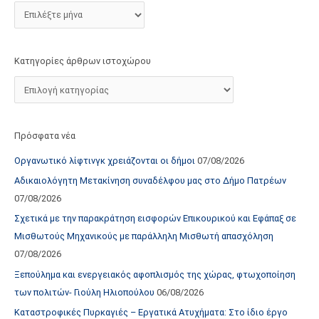
τ
ο
χ
Κατηγορίες άρθρων ιστοχώρου
ώ
ρ
ο
υ
Πρόσφατα νέα
Οργανωτικό λίφτινγκ χρειάζονται οι δήμοι
07/08/2026
Αδικαιολόγητη Μετακίνηση συναδέλφου μας στο Δήμο Πατρέων
07/08/2026
Σχετικά με την παρακράτηση εισφορών Επικουρικού και Εφάπαξ σε
Μισθωτούς Μηχανικούς με παράλληλη Μισθωτή απασχόληση
07/08/2026
Ξεπούλημα και ενεργειακός αφοπλισμός της χώρας, φτωχοποίηση
των πολιτών- Γιούλη Ηλιοπούλου
06/08/2026
Καταστροφικές Πυρκαγιές – Εργατικά Ατυχήματα: Στο ίδιο έργο