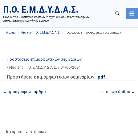
Μετάβαση
Ι
Κ
Π.Ο. Ε.Μ.Δ.Υ.Δ.Α.Σ.
στο
σ
α
Αναζήτησ
περιεχόμενο
Πανελλήνια Ομοσπονδία Ενώσεων Μηχανικών Δημοσίων Υπαλλήλων
τ
τ
Διπλωματούχων Ανωτάτων Σχολών
ο
η
Αρχική
Νέα της Π.Ο. Ε.Μ.Δ.Υ.Δ.Α.Σ.
Προστάσεις επιμορφωτικών σεμιναρίων
ρ
γ
ι
ο
κ
ρ
ό
ί
Προστάσεις επιμορφωτικών σεμιναρίων
α
ε
/
Νέα της Π.Ο. Ε.Μ.Δ.Υ.Δ.Α.Σ.
/
04/06/2021
ν
ς
Προστάσεις επιμορφωτικών σεμιναρίων .
pdf
α
ά
ρ
ρ
←
προηγούμενο άρθρο
επόμενο άρθρο
→
τ
θ
ή
ρ
σ
ω
ε
ν
ω
ι
Ιστορικό αναρτήσεων
ν
σ