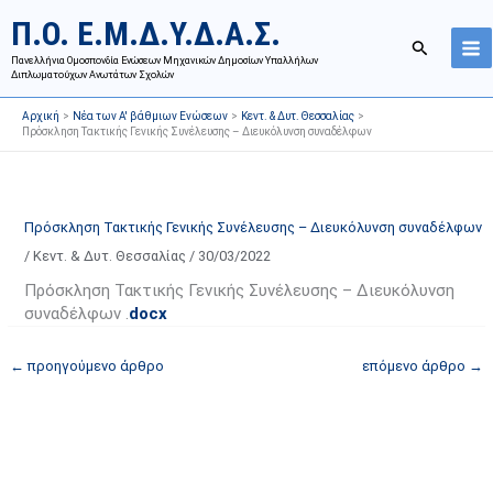
Μετάβαση
Ι
Κ
Π.Ο. Ε.Μ.Δ.Υ.Δ.Α.Σ.
στο
σ
α
Αναζήτησ
περιεχόμενο
Πανελλήνια Ομοσπονδία Ενώσεων Μηχανικών Δημοσίων Υπαλλήλων
τ
τ
Διπλωματούχων Ανωτάτων Σχολών
ο
η
Αρχική
Νέα των Α' βάθμιων Ενώσεων
Κεντ. & Δυτ. Θεσσαλίας
ρ
γ
Πρόσκληση Τακτικής Γενικής Συνέλευσης – Διευκόλυνση συναδέλφων
ι
ο
κ
ρ
ό
ί
Πρόσκληση Τακτικής Γενικής Συνέλευσης – Διευκόλυνση συναδέλφων
α
ε
/
Κεντ. & Δυτ. Θεσσαλίας
/
30/03/2022
ν
ς
α
ά
Πρόσκληση Τακτικής Γενικής Συνέλευσης – Διευκόλυνση
συναδέλφων .
docx
ρ
ρ
τ
θ
←
προηγούμενο άρθρο
επόμενο άρθρο
→
ή
ρ
σ
ω
ε
ν
ω
ι
ν
σ