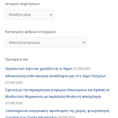
τ
Ιστορικό αναρτήσεων
ο
χ
ώ
ρ
Κατηγορίες άρθρων ιστοχώρου
ο
υ
Πρόσφατα νέα
Οργανωτικό λίφτινγκ χρειάζονται οι δήμοι
07/08/2026
Αδικαιολόγητη Μετακίνηση συναδέλφου μας στο Δήμο Πατρέων
07/08/2026
Σχετικά με την παρακράτηση εισφορών Επικουρικού και Εφάπαξ σε
Μισθωτούς Μηχανικούς με παράλληλη Μισθωτή απασχόληση
07/08/2026
Ξεπούλημα και ενεργειακός αφοπλισμός της χώρας, φτωχοποίηση
των πολιτών- Γιούλη Ηλιοπούλου
06/08/2026