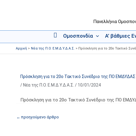
Μετάβαση
στο
περιεχόμενο
Πανελλήνια Ομοσπο
Ομοσπονδία
Α’ βάθμιες 
Α
ρ
Αρχική
Νέα της Π.Ο. Ε.Μ.Δ.Υ.Δ.Α.Σ.
Πρόσκληση για το 20ο Τακτικό Συνέ
χ
ι
κ
ή
Πρόσκληση για το 20ο Τακτικό Συνέδριο της ΠΟ ΕΜΔΥΔΑΣ κ
/
Νέα της Π.Ο. Ε.Μ.Δ.Υ.Δ.Α.Σ.
/
10/01/2024
Πρόσκληση για το 20ο Τακτικό Συνέδριο της ΠΟ ΕΜΔΥΔΑ
←
προηγούμενο άρθρο