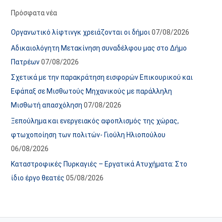
α
ε
Πρόσφατα νέα
ν
ς
Οργανωτικό λίφτινγκ χρειάζονται οι δήμοι
07/08/2026
α
ά
Αδικαιολόγητη Μετακίνηση συναδέλφου μας στο Δήμο
ρ
ρ
Πατρέων
07/08/2026
τ
θ
Σχετικά με την παρακράτηση εισφορών Επικουρικού και
ή
ρ
Εφάπαξ σε Μισθωτούς Μηχανικούς με παράλληλη
σ
ω
Μισθωτή απασχόληση
07/08/2026
ε
ν
Ξεπούλημα και ενεργειακός αφοπλισμός της χώρας,
ω
ι
φτωχοποίηση των πολιτών- Γιούλη Ηλιοπούλου
ν
σ
06/08/2026
τ
ο
Καταστροφικές Πυρκαγιές – Εργατικά Ατυχήματα: Στο
χ
ίδιο έργο θεατές
05/08/2026
ώ
ρ
ο