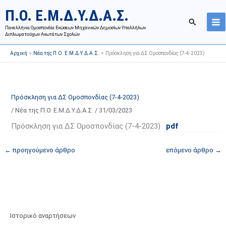
Μετάβαση
Ι
Κ
Π.Ο. Ε.Μ.Δ.Υ.Δ.Α.Σ.
στο
σ
α
Αναζήτησ
περιεχόμενο
Πανελλήνια Ομοσπονδία Ενώσεων Μηχανικών Δημοσίων Υπαλλήλων
τ
τ
Διπλωματούχων Ανωτάτων Σχολών
ο
η
Αρχική
Νέα της Π.Ο. Ε.Μ.Δ.Υ.Δ.Α.Σ.
Πρόσκληση για ΔΣ Ομοσπονδίας (7-4-2023)
ρ
γ
ι
ο
κ
ρ
ό
ί
Πρόσκληση για ΔΣ Ομοσπονδίας (7-4-2023)
α
ε
/
Νέα της Π.Ο. Ε.Μ.Δ.Υ.Δ.Α.Σ.
/
31/03/2023
ν
ς
Πρόσκληση για ΔΣ Ομοσπονδίας (7-4-2023) .
pdf
α
ά
ρ
ρ
←
προηγούμενο άρθρο
επόμενο άρθρο
→
τ
θ
ή
ρ
σ
ω
ε
ν
ω
ι
Ιστορικό αναρτήσεων
ν
σ