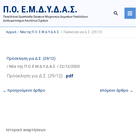
Μετάβαση
Ι
Κ
Π.Ο. Ε.Μ.Δ.Υ.Δ.Α.Σ.
στο
σ
α
Αναζήτησ
περιεχόμενο
Πανελλήνια Ομοσπονδία Ενώσεων Μηχανικών Δημοσίων Υπαλλήλων
τ
τ
Διπλωματούχων Ανωτάτων Σχολών
ο
η
Αρχική
Νέα της Π.Ο. Ε.Μ.Δ.Υ.Δ.Α.Σ.
Πρόσκληση για Δ.Σ. (29/12)
ρ
γ
ι
ο
κ
ρ
ό
ί
Πρόσκληση για Δ.Σ. (29/12)
α
ε
/
Νέα της Π.Ο. Ε.Μ.Δ.Υ.Δ.Α.Σ.
/
22/12/2020
ν
ς
Πρόσκληση για Δ.Σ. (29/12) .
pdf
α
ά
ρ
ρ
←
προηγούμενο άρθρο
επόμενο άρθρο
→
τ
θ
ή
ρ
σ
ω
ε
ν
ω
ι
Ιστορικό αναρτήσεων
ν
σ