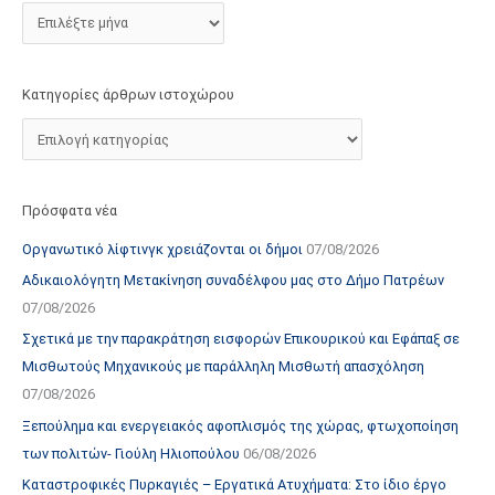
τ
ο
χ
Κατηγορίες άρθρων ιστοχώρου
ώ
ρ
ο
υ
Πρόσφατα νέα
Οργανωτικό λίφτινγκ χρειάζονται οι δήμοι
07/08/2026
Αδικαιολόγητη Μετακίνηση συναδέλφου μας στο Δήμο Πατρέων
07/08/2026
Σχετικά με την παρακράτηση εισφορών Επικουρικού και Εφάπαξ σε
Μισθωτούς Μηχανικούς με παράλληλη Μισθωτή απασχόληση
07/08/2026
Ξεπούλημα και ενεργειακός αφοπλισμός της χώρας, φτωχοποίηση
των πολιτών- Γιούλη Ηλιοπούλου
06/08/2026
Καταστροφικές Πυρκαγιές – Εργατικά Ατυχήματα: Στο ίδιο έργο