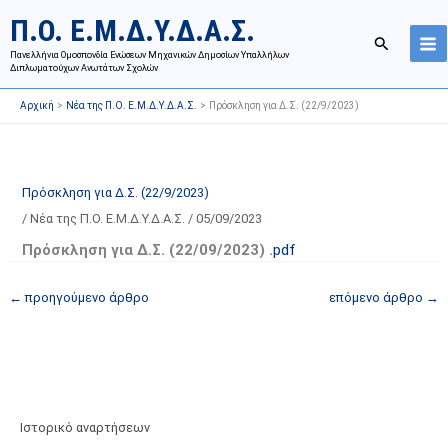
Μετάβαση
Ι
Κ
Π.Ο. Ε.Μ.Δ.Υ.Δ.Α.Σ.
στο
σ
α
Αναζήτησ
περιεχόμενο
Πανελλήνια Ομοσπονδία Ενώσεων Μηχανικών Δημοσίων Υπαλλήλων
τ
τ
Διπλωματούχων Ανωτάτων Σχολών
ο
η
Αρχική
Νέα της Π.Ο. Ε.Μ.Δ.Υ.Δ.Α.Σ.
Πρόσκληση για Δ.Σ. (22/9/2023)
ρ
γ
ι
ο
κ
ρ
ό
ί
Πρόσκληση για Δ.Σ. (22/9/2023)
α
ε
/
Νέα της Π.Ο. Ε.Μ.Δ.Υ.Δ.Α.Σ.
/
05/09/2023
ν
ς
Πρόσκληση για Δ.Σ. (
22
/
09
/202
3
) .
pdf
α
ά
ρ
ρ
←
προηγούμενο άρθρο
επόμενο άρθρο
→
τ
θ
ή
ρ
σ
ω
ε
ν
ω
ι
Ιστορικό αναρτήσεων
ν
σ