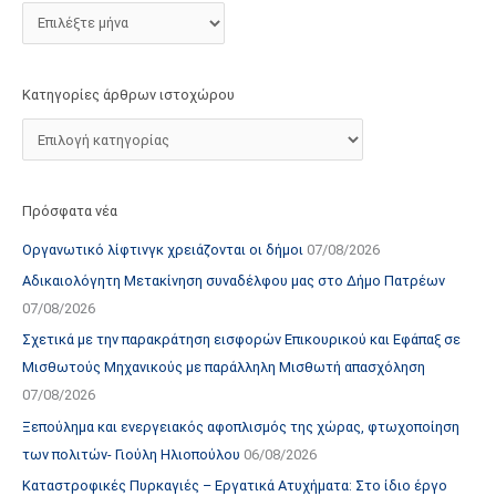
τ
ο
χ
Κατηγορίες άρθρων ιστοχώρου
ώ
ρ
ο
υ
Πρόσφατα νέα
Οργανωτικό λίφτινγκ χρειάζονται οι δήμοι
07/08/2026
Αδικαιολόγητη Μετακίνηση συναδέλφου μας στο Δήμο Πατρέων
07/08/2026
Σχετικά με την παρακράτηση εισφορών Επικουρικού και Εφάπαξ σε
Μισθωτούς Μηχανικούς με παράλληλη Μισθωτή απασχόληση
07/08/2026
Ξεπούλημα και ενεργειακός αφοπλισμός της χώρας, φτωχοποίηση
των πολιτών- Γιούλη Ηλιοπούλου
06/08/2026
Καταστροφικές Πυρκαγιές – Εργατικά Ατυχήματα: Στο ίδιο έργο