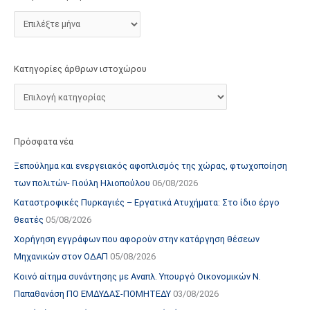
τ
ο
χ
ώ
Κατηγορίες άρθρων ιστοχώρου
ρ
ο
υ
Πρόσφατα νέα
Ξεπούλημα και ενεργειακός αφοπλισμός της χώρας, φτωχοποίηση
των πολιτών- Γιούλη Ηλιοπούλου
06/08/2026
Καταστροφικές Πυρκαγιές – Εργατικά Ατυχήματα: Στο ίδιο έργο
θεατές
05/08/2026
Χορήγηση εγγράφων που αφορούν στην κατάργηση θέσεων
Μηχανικών στον ΟΔΑΠ
05/08/2026
Κοινό αίτημα συνάντησης με Αναπλ. Υπουργό Οικονομικών Ν.
Παπαθανάση ΠΟ ΕΜΔΥΔΑΣ-ΠΟΜΗΤΕΔΥ
03/08/2026