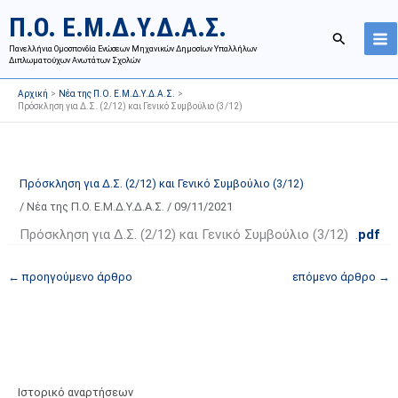
Μετάβαση
Ι
Κ
Π.Ο. Ε.Μ.Δ.Υ.Δ.Α.Σ.
στο
σ
α
Αναζήτησ
περιεχόμενο
Πανελλήνια Ομοσπονδία Ενώσεων Μηχανικών Δημοσίων Υπαλλήλων
τ
τ
Διπλωματούχων Ανωτάτων Σχολών
ο
η
Αρχική
Νέα της Π.Ο. Ε.Μ.Δ.Υ.Δ.Α.Σ.
ρ
γ
Πρόσκληση για Δ.Σ. (2/12) και Γενικό Συμβούλιο (3/12)
ι
ο
κ
ρ
ό
ί
Πρόσκληση για Δ.Σ. (2/12) και Γενικό Συμβούλιο (3/12)
α
ε
/
Νέα της Π.Ο. Ε.Μ.Δ.Υ.Δ.Α.Σ.
/
09/11/2021
ν
ς
α
ά
Πρόσκληση για Δ.Σ. (2/12) και Γενικό Συμβούλιο (3/12) .
pdf
ρ
ρ
←
προηγούμενο άρθρο
επόμενο άρθρο
→
τ
θ
ή
ρ
σ
ω
ε
ν
ω
ι
ν
σ
Ιστορικό αναρτήσεων