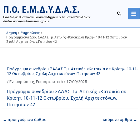
Μετάβαση
Ι
Κ
Π.Ο. Ε.Μ.Δ.Υ.Δ.Α.Σ.
στο
σ
α
Αναζήτησ
περιεχόμενο
Πανελλήνια Ομοσπονδία Ενώσεων Μηχανικών Δημοσίων Υπαλλήλων
τ
τ
Διπλωματούχων Ανωτάτων Σχολών
ο
η
Αρχική
Ενημερώσεις
ρ
γ
Πρόγραμμα συνεδρίου ΣΑΔΑΣ Τμ. Αττικής «Κατοικία σε Κρίση», 10-11-12 Οκτωβρίου,
Σχολή Αρχιτεκτόνων, Πατησίων 42
ι
ο
κ
ρ
ό
ί
α
ε
Πρόγραμμα συνεδρίου ΣΑΔΑΣ Τμ. Αττικής «Κατοικία σε Κρίση», 10-11-
12 Οκτωβρίου, Σχολή Αρχιτεκτόνων, Πατησίων 42
ν
ς
/
Ενημερώσεις
,
Επιμορφωτικά
/
17/09/2025
α
ά
ρ
ρ
Πρόγραμμα συνεδρίου ΣΑΔΑΣ Τμ. Αττικής «Κατοικία σε
τ
θ
Κρίση», 10-11-12 Οκτωβρίου, Σχολή Αρχιτεκτόνων,
Πατησίων 42
ή
ρ
σ
ω
←
προηγούμενο άρθρο
επόμενο άρθρο
→
ε
ν
ω
ι
ν
σ