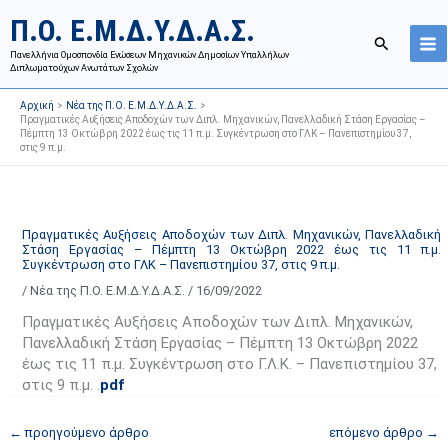
Μετάβαση
Ι
Κ
Π.Ο. Ε.Μ.Δ.Υ.Δ.Α.Σ.
στο
σ
α
Αναζήτησ
περιεχόμενο
Πανελλήνια Ομοσπονδία Ενώσεων Μηχανικών Δημοσίων Υπαλλήλων
τ
τ
Διπλωματούχων Ανωτάτων Σχολών
ο
η
Αρχική
Νέα της Π.Ο. Ε.Μ.Δ.Υ.Δ.Α.Σ.
ρ
γ
Πραγματικές Αυξήσεις Αποδοχών των Διπλ. Μηχανικών, Πανελλαδική Στάση Εργασίας –
Πέμπτη 13 Οκτώβρη 2022 έως τις 11 π.μ. Συγκέντρωση στο ΓΛΚ – Πανεπιστημίου 37,
ι
ο
στις 9 π.μ.
κ
ρ
ό
ί
α
ε
Πραγματικές Αυξήσεις Αποδοχών των Διπλ. Μηχανικών, Πανελλαδική
ν
ς
Στάση Εργασίας – Πέμπτη 13 Οκτώβρη 2022 έως τις 11 π.μ.
α
ά
Συγκέντρωση στο ΓΛΚ – Πανεπιστημίου 37, στις 9 π.μ.
ρ
ρ
/
Νέα της Π.Ο. Ε.Μ.Δ.Υ.Δ.Α.Σ.
/
16/09/2022
τ
θ
Πραγματικές Αυξήσεις Αποδοχών των Διπλ. Μηχανικών,
ή
ρ
Πανελλαδική Στάση Εργασίας – Πέμπτη 13 Οκτώβρη 2022
σ
ω
έως τις 11 π.μ. Συγκέντρωση στο Γ.Λ.Κ. – Πανεπιστημίου 37,
στις 9 π.μ. .
pdf
ε
ν
ω
ι
←
προηγούμενο άρθρο
επόμενο άρθρο
→
ν
σ