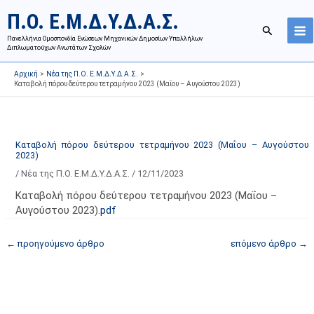
Μετάβαση
Ι
Κ
Π.Ο. Ε.Μ.Δ.Υ.Δ.Α.Σ.
στο
σ
α
Αναζήτησ
περιεχόμενο
Πανελλήνια Ομοσπονδία Ενώσεων Μηχανικών Δημοσίων Υπαλλήλων
τ
τ
Διπλωματούχων Ανωτάτων Σχολών
ο
η
Αρχική
Νέα της Π.Ο. Ε.Μ.Δ.Υ.Δ.Α.Σ.
ρ
γ
Καταβολή πόρου δεύτερου τετραμήνου 2023 (Μαΐου – Αυγούστου 2023)
ι
ο
κ
ρ
ό
ί
Καταβολή πόρου δεύτερου τετραμήνου 2023 (Μαΐου – Αυγούστου
α
ε
2023)
ν
ς
/
Νέα της Π.Ο. Ε.Μ.Δ.Υ.Δ.Α.Σ.
/
12/11/2023
α
ά
Καταβολή πόρου δεύτερου τετραμήνου 2023 (Μαΐου –
ρ
ρ
Αυγούστου 2023).
pdf
τ
θ
ή
ρ
←
προηγούμενο άρθρο
επόμενο άρθρο
→
σ
ω
ε
ν
ω
ι
ν
σ