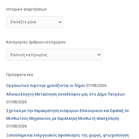
τ
Ιστορικό αναρτήσεων
ο
χ
ώ
ρ
Κατηγορίες άρθρων ιστοχώρου
ο
υ
Πρόσφατα νέα
Οργανωτικό λίφτινγκ χρειάζονται οι δήμοι
07/08/2026
Αδικαιολόγητη Μετακίνηση συναδέλφου μας στο Δήμο Πατρέων
07/08/2026
Σχετικά με την παρακράτηση εισφορών Επικουρικού και Εφάπαξ σε
Μισθωτούς Μηχανικούς με παράλληλη Μισθωτή απασχόληση
07/08/2026
Ξεπούλημα και ενεργειακός αφοπλισμός της χώρας, φτωχοποίηση