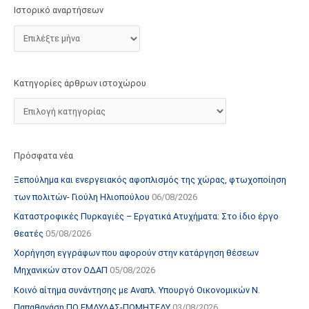
τ
Ιστορικό αναρτήσεων
ο
χ
ώ
ρ
Κατηγορίες άρθρων ιστοχώρου
ο
υ
Πρόσφατα νέα
Ξεπούλημα και ενεργειακός αφοπλισμός της χώρας, φτωχοποίηση
των πολιτών- Γιούλη Ηλιοπούλου
06/08/2026
Καταστροφικές Πυρκαγιές – Εργατικά Ατυχήματα: Στο ίδιο έργο
θεατές
05/08/2026
Χορήγηση εγγράφων που αφορούν στην κατάργηση θέσεων
Μηχανικών στον ΟΔΑΠ
05/08/2026
Κοινό αίτημα συνάντησης με Αναπλ. Υπουργό Οικονομικών Ν.
Παπαθανάση ΠΟ ΕΜΔΥΔΑΣ-ΠΟΜΗΤΕΔΥ
03/08/2026