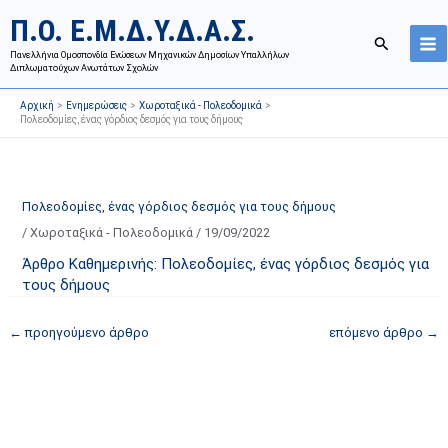
Μετάβαση
Ι
Κ
Π.Ο. Ε.Μ.Δ.Υ.Δ.Α.Σ.
στο
σ
α
Αναζήτησ
περιεχόμενο
Πανελλήνια Ομοσπονδία Ενώσεων Μηχανικών Δημοσίων Υπαλλήλων
τ
τ
Διπλωματούχων Ανωτάτων Σχολών
ο
η
Αρχική
Ενημερώσεις
Χωροταξικά - Πολεοδομικά
ρ
γ
Πολεοδομίες, ένας γόρδιος δεσμός για τους δήμους
ι
ο
κ
ρ
ό
ί
Πολεοδομίες, ένας γόρδιος δεσμός για τους δήμους
α
ε
/
Χωροταξικά - Πολεοδομικά
/
19/09/2022
ν
ς
α
ά
Άρθρο Καθημερινής: Πολεοδομίες, ένας γόρδιος δεσμός για
τους δήμους
ρ
ρ
τ
θ
←
προηγούμενο άρθρο
επόμενο άρθρο
→
ή
ρ
σ
ω
ε
ν
ω
ι
ν
σ