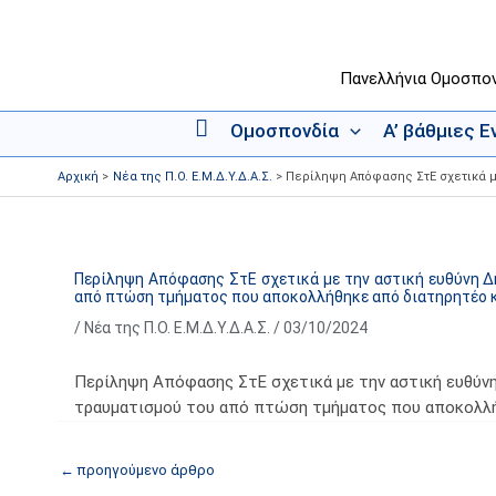
Μετάβαση
στο
περιεχόμενο
Πανελλήνια Ομοσπο
Ομοσπονδία
Α’ βάθμιες 
Α
ρ
Αρχική
Νέα της Π.Ο. Ε.Μ.Δ.Υ.Δ.Α.Σ.
Περίληψη Απόφασης ΣτΕ σχετικά μ
χ
ι
κ
ή
Περίληψη Απόφασης ΣτΕ σχετικά με την αστική ευθύνη Δ
από πτώση τμήματος που αποκολλήθηκε από διατηρητέο 
/
Νέα της Π.Ο. Ε.Μ.Δ.Υ.Δ.Α.Σ.
/
03/10/2024
Περίληψη Απόφασης ΣτΕ σχετικά με την αστική ευθύν
τραυματισμού του από πτώση τμήματος που αποκολλ
←
προηγούμενο άρθρο