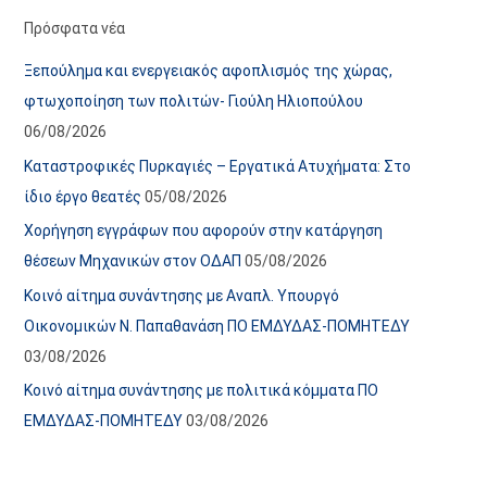
α
ε
Πρόσφατα νέα
ν
ς
Ξεπούλημα και ενεργειακός αφοπλισμός της χώρας,
α
ά
φτωχοποίηση των πολιτών- Γιούλη Ηλιοπούλου
ρ
ρ
06/08/2026
τ
θ
Καταστροφικές Πυρκαγιές – Εργατικά Ατυχήματα: Στο
ή
ρ
ίδιο έργο θεατές
05/08/2026
σ
ω
Χορήγηση εγγράφων που αφορούν στην κατάργηση
ε
ν
θέσεων Μηχανικών στον ΟΔΑΠ
05/08/2026
ω
ι
Κοινό αίτημα συνάντησης με Αναπλ. Υπουργό
ν
σ
Οικονομικών Ν. Παπαθανάση ΠΟ ΕΜΔΥΔΑΣ-ΠΟΜΗΤΕΔΥ
τ
03/08/2026
ο
χ
Κοινό αίτημα συνάντησης με πολιτικά κόμματα ΠΟ
ώ
ΕΜΔΥΔΑΣ-ΠΟΜΗΤΕΔΥ
03/08/2026
ρ
ο