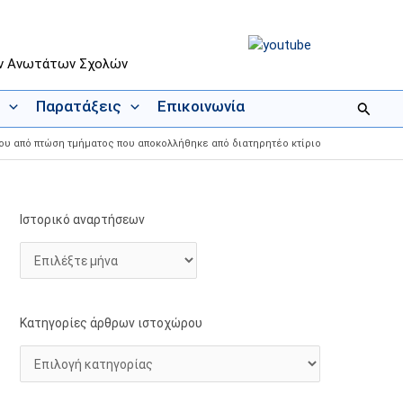
ων Ανωτάτων Σχολών
Παρατάξεις
Επικοινωνία
Αναζήτ
ου από πτώση τμήματος που αποκολλήθηκε από διατηρητέο κτίριο
Ιστορικό αναρτήσεων
Ι
Κ
σ
α
τ
τ
ο
η
ρ
γ
Κατηγορίες άρθρων ιστοχώρου
ι
ο
κ
ρ
ό
ί