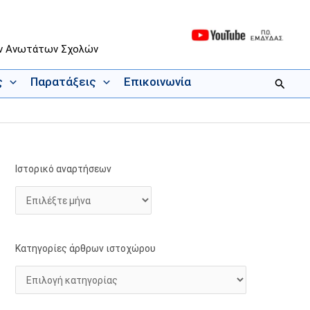
ων Ανωτάτων Σχολών
ς
Παρατάξεις
Επικοινωνία
Αναζήτ
Ιστορικό αναρτήσεων
Ι
Κ
σ
α
τ
τ
ο
η
ρ
γ
Κατηγορίες άρθρων ιστοχώρου
ι
ο
κ
ρ
ό
ί