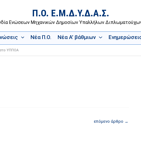
Π.Ο. Ε.Μ.Δ.Υ.Δ.Α.Σ.
νδία Ενώσεων Μηχανικών Δημοσίων Υπαλλήλων Διπλωματούχ
Ενώσεις
Νέα Π.Ο.
Νέα Α’ βάθμιων
Ενημερώσει
 στο ΥΠΠΟΑ
επόμενο άρθρο
→