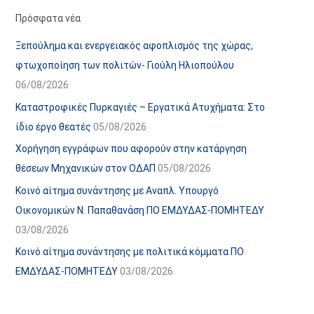
α
ε
Πρόσφατα νέα
ν
ς
Ξεπούλημα και ενεργειακός αφοπλισμός της χώρας,
α
ά
φτωχοποίηση των πολιτών- Γιούλη Ηλιοπούλου
ρ
ρ
06/08/2026
τ
θ
Καταστροφικές Πυρκαγιές – Εργατικά Ατυχήματα: Στο
ή
ρ
ίδιο έργο θεατές
05/08/2026
σ
ω
Χορήγηση εγγράφων που αφορούν στην κατάργηση
ε
ν
θέσεων Μηχανικών στον ΟΔΑΠ
05/08/2026
ω
ι
Κοινό αίτημα συνάντησης με Αναπλ. Υπουργό
ν
σ
Οικονομικών Ν. Παπαθανάση ΠΟ ΕΜΔΥΔΑΣ-ΠΟΜΗΤΕΔΥ
τ
03/08/2026
ο
χ
Κοινό αίτημα συνάντησης με πολιτικά κόμματα ΠΟ
ώ
ΕΜΔΥΔΑΣ-ΠΟΜΗΤΕΔΥ
03/08/2026
ρ
ο