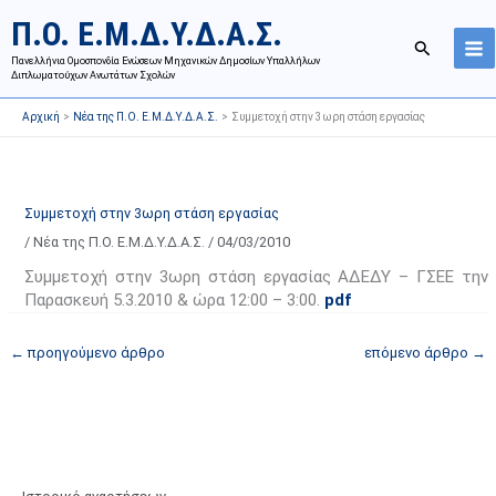
Μετάβαση
Ι
Κ
Π.Ο. Ε.Μ.Δ.Υ.Δ.Α.Σ.
στο
σ
α
Αναζήτησ
περιεχόμενο
Πανελλήνια Ομοσπονδία Ενώσεων Μηχανικών Δημοσίων Υπαλλήλων
τ
τ
Διπλωματούχων Ανωτάτων Σχολών
ο
η
Αρχική
Νέα της Π.Ο. Ε.Μ.Δ.Υ.Δ.Α.Σ.
Συμμετοχή στην 3ωρη στάση εργασίας
ρ
γ
ι
ο
κ
ρ
ό
ί
Συμμετοχή στην 3ωρη στάση εργασίας
α
ε
/
Νέα της Π.Ο. Ε.Μ.Δ.Υ.Δ.Α.Σ.
/
04/03/2010
ν
ς
Συμμετοχή στην 3ωρη στάση εργασίας ΑΔΕΔΥ – ΓΣΕΕ την
α
ά
Παρασκευή 5.3.2010 & ώρα 12:00 – 3:00.
pdf
ρ
ρ
τ
θ
←
προηγούμενο άρθρο
επόμενο άρθρο
→
ή
ρ
σ
ω
ε
ν
ω
ι
ν
σ