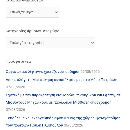
Ιστορικό αναρτήσεων
τ
ο
χ
ώ
Κατηγορίες άρθρων ιστοχώρου
ρ
ο
υ
Πρόσφατα νέα
Οργανωτικό λίφτινγκ χρειάζονται οι δήμοι
07/08/2026
Αδικαιολόγητη Μετακίνηση συναδέλφου μας στο Δήμο Πατρέων
07/08/2026
Σχετικά με την παρακράτηση εισφορών Επικουρικού και Εφάπαξ σε
Μισθωτούς Μηχανικούς με παράλληλη Μισθωτή απασχόληση
07/08/2026
Ξεπούλημα και ενεργειακός αφοπλισμός της χώρας, φτωχοποίηση
των πολιτών- Γιούλη Ηλιοπούλου
06/08/2026