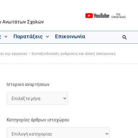
ων Ανωτάτων Σχολών
ς
Παρατάξεις
Επικοινωνία
Αναζήτ
 και της εργασίας – Συνταξιοδοτικές ρυθμίσεις και άλλες επείγουσες
Ιστορικό αναρτήσεων
Ι
Κ
σ
α
τ
τ
ο
η
ρ
γ
Κατηγορίες άρθρων ιστοχώρου
ι
ο
κ
ρ