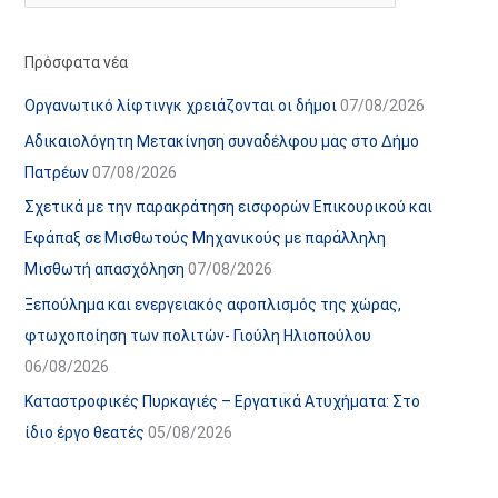
ό
ί
α
ε
Πρόσφατα νέα
ν
ς
Οργανωτικό λίφτινγκ χρειάζονται οι δήμοι
07/08/2026
α
ά
Αδικαιολόγητη Μετακίνηση συναδέλφου μας στο Δήμο
ρ
ρ
Πατρέων
07/08/2026
τ
θ
Σχετικά με την παρακράτηση εισφορών Επικουρικού και
ή
ρ
Εφάπαξ σε Μισθωτούς Μηχανικούς με παράλληλη
σ
ω
Μισθωτή απασχόληση
07/08/2026
ε
ν
Ξεπούλημα και ενεργειακός αφοπλισμός της χώρας,
ω
ι
φτωχοποίηση των πολιτών- Γιούλη Ηλιοπούλου
ν
σ
06/08/2026
τ
ο
Καταστροφικές Πυρκαγιές – Εργατικά Ατυχήματα: Στο
χ
ίδιο έργο θεατές
05/08/2026
ώ
ρ