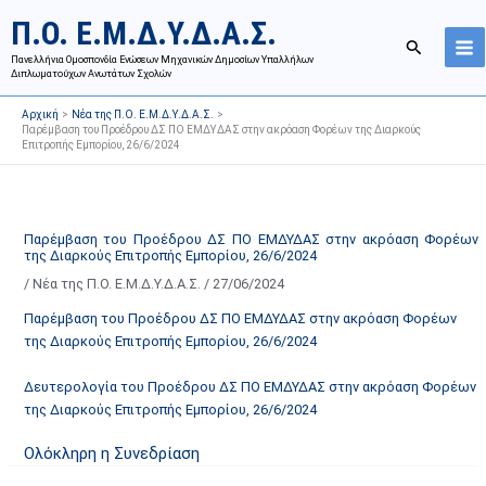
Μετάβαση
Ι
Κ
Π.Ο. Ε.Μ.Δ.Υ.Δ.Α.Σ.
στο
σ
α
Αναζήτησ
περιεχόμενο
Πανελλήνια Ομοσπονδία Ενώσεων Μηχανικών Δημοσίων Υπαλλήλων
τ
τ
Διπλωματούχων Ανωτάτων Σχολών
ο
η
Αρχική
Νέα της Π.Ο. Ε.Μ.Δ.Υ.Δ.Α.Σ.
ρ
γ
Παρέμβαση του Προέδρου ΔΣ ΠΟ ΕΜΔΥΔΑΣ στην ακρόαση Φορέων της Διαρκούς
Επιτροπής Εμπορίου, 26/6/2024
ι
ο
κ
ρ
ό
ί
α
ε
Παρέμβαση του Προέδρου ΔΣ ΠΟ ΕΜΔΥΔΑΣ στην ακρόαση Φορέων
της Διαρκούς Επιτροπής Εμπορίου, 26/6/2024
ν
ς
/
Νέα της Π.Ο. Ε.Μ.Δ.Υ.Δ.Α.Σ.
/
27/06/2024
α
ά
ρ
ρ
Παρέμβαση του Προέδρου ΔΣ ΠΟ ΕΜΔΥΔΑΣ στην ακρόαση Φορέων
τ
θ
της Διαρκούς Επιτροπής Εμπορίου, 26/6/2024
ή
ρ
Δευτερολογία του Προέδρου ΔΣ ΠΟ ΕΜΔΥΔΑΣ στην ακρόαση Φορέων
σ
ω
της Διαρκούς Επιτροπής Εμπορίου, 26/6/2024
ε
ν
ω
ι
Ολόκληρη η Συνεδρίαση
ν
σ