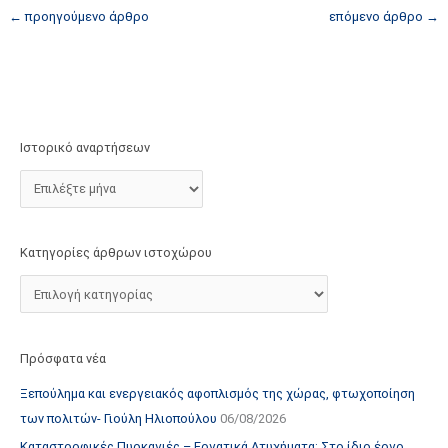
τ
←
προηγούμενο άρθρο
επόμενο άρθρο
→
ο
χ
ώ
ρ
ο
Ιστορικό αναρτήσεων
υ
Κατηγορίες άρθρων ιστοχώρου
Πρόσφατα νέα
Ξεπούλημα και ενεργειακός αφοπλισμός της χώρας, φτωχοποίηση
των πολιτών- Γιούλη Ηλιοπούλου
06/08/2026
Καταστροφικές Πυρκαγιές – Εργατικά Ατυχήματα: Στο ίδιο έργο