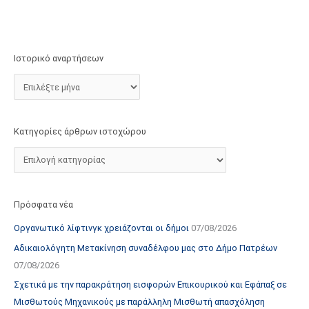
τ
ο
χ
Ιστορικό αναρτήσεων
ώ
ρ
ο
υ
Κατηγορίες άρθρων ιστοχώρου
Πρόσφατα νέα
Οργανωτικό λίφτινγκ χρειάζονται οι δήμοι
07/08/2026
Αδικαιολόγητη Μετακίνηση συναδέλφου μας στο Δήμο Πατρέων
07/08/2026
Σχετικά με την παρακράτηση εισφορών Επικουρικού και Εφάπαξ σε
Μισθωτούς Μηχανικούς με παράλληλη Μισθωτή απασχόληση