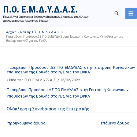
Μετάβαση
Ι
Κ
Π.Ο. Ε.Μ.Δ.Υ.Δ.Α.Σ.
στο
σ
α
Αναζήτησ
περιεχόμενο
Πανελλήνια Ομοσπονδία Ενώσεων Μηχανικών Δημοσίων Υπαλλήλων
τ
τ
Διπλωματούχων Ανωτάτων Σχολών
ο
η
Αρχική
Νέα της Π.Ο. Ε.Μ.Δ.Υ.Δ.Α.Σ.
ρ
γ
Παρέμβαση Προέδρου ΔΣ ΠΟ ΕΜΔΥΔΑΣ στην Επιτροπή Κοινωνικών Υποθέσεων της
Βουλής στο Ν/Σ για τον ΕΦΚΑ
ι
ο
κ
ρ
ό
ί
α
ε
Παρέμβαση Προέδρου ΔΣ ΠΟ ΕΜΔΥΔΑΣ στην Επιτροπή Κοινωνικών
Υποθέσεων της Βουλής στο Ν/Σ για τον ΕΦΚΑ
ν
ς
/
Νέα της Π.Ο. Ε.Μ.Δ.Υ.Δ.Α.Σ.
/
15/02/2022
α
ά
ρ
ρ
Παρέμβαση Προέδρου ΔΣ ΠΟ ΕΜΔΥΔΑΣ στην Επιτροπή Κοινωνικών
τ
θ
Υποθέσεων της Βουλής στο Ν/Σ για τον ΕΦΚΑ
ή
ρ
Ολόκληρη η Συνεδρίαση της Επιτροπής
σ
ω
ε
ν
←
προηγούμενο άρθρο
επόμενο άρθρο
→
ω
ι
ν
σ