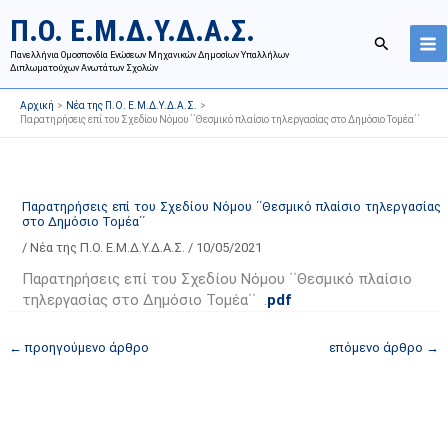
Μετάβαση
Ι
Κ
Π.Ο. Ε.Μ.Δ.Υ.Δ.Α.Σ.
στο
σ
α
Αναζήτησ
περιεχόμενο
Πανελλήνια Ομοσπονδία Ενώσεων Μηχανικών Δημοσίων Υπαλλήλων
τ
τ
Διπλωματούχων Ανωτάτων Σχολών
ο
η
Αρχική
Νέα της Π.Ο. Ε.Μ.Δ.Υ.Δ.Α.Σ.
ρ
γ
Παρατηρήσεις επί του Σχεδίου Νόμου ΄΄Θεσμικό πλαίσιο τηλεργασίας στο Δημόσιο Τομέα΄΄
ι
ο
κ
ρ
ό
ί
Παρατηρήσεις επί του Σχεδίου Νόμου ΄΄Θεσμικό πλαίσιο τηλεργασίας
α
ε
στο Δημόσιο Τομέα΄΄
ν
ς
/
Νέα της Π.Ο. Ε.Μ.Δ.Υ.Δ.Α.Σ.
/
10/05/2021
α
ά
Παρατηρήσεις επί του Σχεδίου Νόμου ΄΄Θεσμικό πλαίσιο
ρ
ρ
τηλεργασίας στο Δημόσιο Τομέα΄΄ .
pdf
τ
θ
ή
ρ
←
προηγούμενο άρθρο
επόμενο άρθρο
→
σ
ω
ε
ν
ω
ι
ν
σ