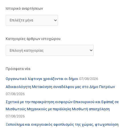
τ
Ιστορικό αναρτήσεων
ο
χ
ώ
ρ
Κατηγορίες άρθρων ιστοχώρου
ο
υ
Πρόσφατα νέα
Οργανωτικό λίφτινγκ χρειάζονται οι δήμοι
07/08/2026
Αδικαιολόγητη Μετακίνηση συναδέλφου μας στο Δήμο Πατρέων
07/08/2026
Σχετικά με την παρακράτηση εισφορών Επικουρικού και Εφάπαξ σε
Μισθωτούς Μηχανικούς με παράλληλη Μισθωτή απασχόληση
07/08/2026
Ξεπούλημα και ενεργειακός αφοπλισμός της χώρας, φτωχοποίηση