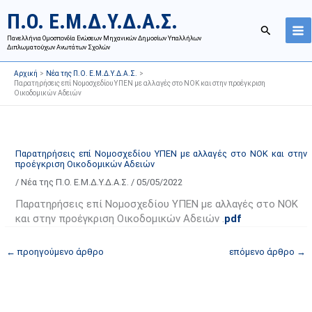
Μετάβαση
Ι
Κ
Π.Ο. Ε.Μ.Δ.Υ.Δ.Α.Σ.
στο
σ
α
Αναζήτησ
περιεχόμενο
Πανελλήνια Ομοσπονδία Ενώσεων Μηχανικών Δημοσίων Υπαλλήλων
τ
τ
Διπλωματούχων Ανωτάτων Σχολών
ο
η
Αρχική
Νέα της Π.Ο. Ε.Μ.Δ.Υ.Δ.Α.Σ.
ρ
γ
Παρατηρήσεις επί Νομοσχεδίου ΥΠΕΝ με αλλαγές στο ΝΟΚ και στην προέγκριση
Οικοδομικών Αδειών
ι
ο
κ
ρ
ό
ί
α
ε
Παρατηρήσεις επί Νομοσχεδίου ΥΠΕΝ με αλλαγές στο ΝΟΚ και στην
προέγκριση Οικοδομικών Αδειών
ν
ς
/
Νέα της Π.Ο. Ε.Μ.Δ.Υ.Δ.Α.Σ.
/
05/05/2022
α
ά
ρ
ρ
Παρατηρήσεις επί Νομοσχεδίου ΥΠΕΝ με αλλαγές στο ΝΟΚ
τ
θ
και στην προέγκριση Οικοδομικών Αδειών .
pdf
ή
ρ
←
προηγούμενο άρθρο
επόμενο άρθρο
→
σ
ω
ε
ν
ω
ι
ν
σ