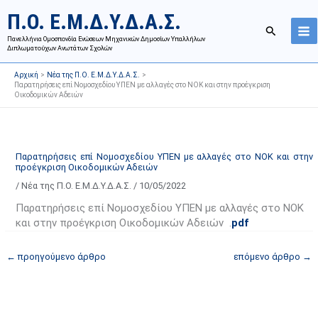
Μετάβαση
Ι
Κ
Π.Ο. Ε.Μ.Δ.Υ.Δ.Α.Σ.
στο
σ
α
Αναζήτησ
περιεχόμενο
Πανελλήνια Ομοσπονδία Ενώσεων Μηχανικών Δημοσίων Υπαλλήλων
τ
τ
Διπλωματούχων Ανωτάτων Σχολών
ο
η
Αρχική
Νέα της Π.Ο. Ε.Μ.Δ.Υ.Δ.Α.Σ.
ρ
γ
Παρατηρήσεις επί Νομοσχεδίου ΥΠΕΝ με αλλαγές στο ΝΟΚ και στην προέγκριση
Οικοδομικών Αδειών
ι
ο
κ
ρ
ό
ί
α
ε
Παρατηρήσεις επί Νομοσχεδίου ΥΠΕΝ με αλλαγές στο ΝΟΚ και στην
προέγκριση Οικοδομικών Αδειών
ν
ς
/
Νέα της Π.Ο. Ε.Μ.Δ.Υ.Δ.Α.Σ.
/
10/05/2022
α
ά
ρ
ρ
Παρατηρήσεις επί Νομοσχεδίου ΥΠΕΝ με αλλαγές στο ΝΟΚ
τ
θ
και στην προέγκριση Οικοδομικών Αδειών .
pdf
ή
ρ
←
προηγούμενο άρθρο
επόμενο άρθρο
→
σ
ω
ε
ν
ω
ι
ν
σ