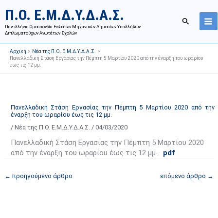
Μετάβαση
Ι
Κ
Π.Ο. Ε.Μ.Δ.Υ.Δ.Α.Σ.
στο
σ
α
Αναζήτησ
περιεχόμενο
Πανελλήνια Ομοσπονδία Ενώσεων Μηχανικών Δημοσίων Υπαλλήλων
τ
τ
Διπλωματούχων Ανωτάτων Σχολών
ο
η
Αρχική
Νέα της Π.Ο. Ε.Μ.Δ.Υ.Δ.Α.Σ.
ρ
γ
Πανελλαδική Στάση Εργασίας την Πέμπτη 5 Μαρτίου 2020 από την έναρξη του ωραρίου
έως τις 12 μμ.
ι
ο
κ
ρ
ό
ί
α
ε
Πανελλαδική Στάση Εργασίας την Πέμπτη 5 Μαρτίου 2020 από την
έναρξη του ωραρίου έως τις 12 μμ.
ν
ς
/
Νέα της Π.Ο. Ε.Μ.Δ.Υ.Δ.Α.Σ.
/
04/03/2020
α
ά
ρ
ρ
Πανελλαδική Στάση Εργασίας την Πέμπτη 5 Μαρτίου 2020
τ
θ
από την έναρξη του ωραρίου έως τις 12 μμ.
pdf
ή
ρ
←
προηγούμενο άρθρο
επόμενο άρθρο
→
σ
ω
ε
ν
ω
ι
ν
σ