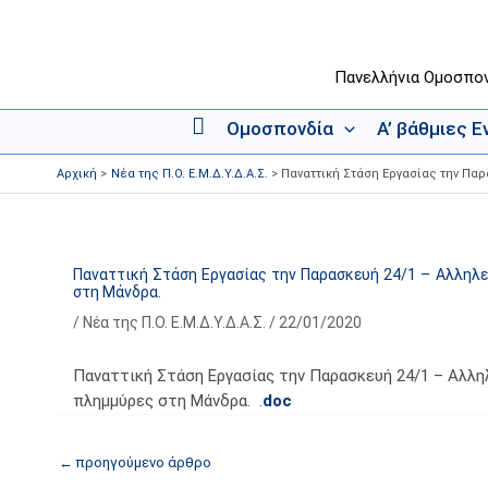
Μετάβαση
στο
περιεχόμενο
Πανελλήνια Ομοσπο
Ομοσπονδία
Α’ βάθμιες 
Α
ρ
Αρχική
Νέα της Π.Ο. Ε.Μ.Δ.Υ.Δ.Α.Σ.
Παναττική Στάση Εργασίας την Πα
χ
ι
κ
ή
Παναττική Στάση Εργασίας την Παρασκευή 24/1 – Αλληλε
στη Μάνδρα.
/
Νέα της Π.Ο. Ε.Μ.Δ.Υ.Δ.Α.Σ.
/
22/01/2020
Παναττική Στάση Εργασίας την Παρασκευή 24/1 – Αλλη
πλημμύρες στη Μάνδρα. .
doc
←
προηγούμενο άρθρο