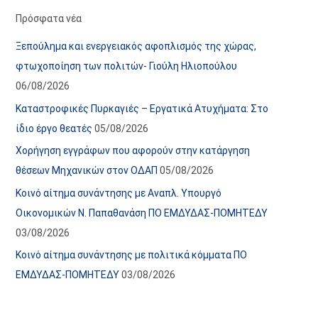
α
ε
Πρόσφατα νέα
ν
ς
Ξεπούλημα και ενεργειακός αφοπλισμός της χώρας,
α
ά
φτωχοποίηση των πολιτών- Γιούλη Ηλιοπούλου
ρ
ρ
06/08/2026
τ
θ
Καταστροφικές Πυρκαγιές – Εργατικά Ατυχήματα: Στο
ή
ρ
ίδιο έργο θεατές
05/08/2026
σ
ω
Χορήγηση εγγράφων που αφορούν στην κατάργηση
ε
ν
θέσεων Μηχανικών στον ΟΔΑΠ
05/08/2026
ω
ι
Κοινό αίτημα συνάντησης με Αναπλ. Υπουργό
ν
σ
Οικονομικών Ν. Παπαθανάση ΠΟ ΕΜΔΥΔΑΣ-ΠΟΜΗΤΕΔΥ
τ
03/08/2026
ο
χ
Κοινό αίτημα συνάντησης με πολιτικά κόμματα ΠΟ
ώ
ΕΜΔΥΔΑΣ-ΠΟΜΗΤΕΔΥ
03/08/2026
ρ
ο