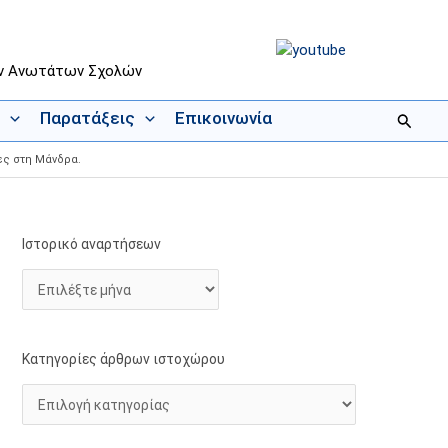
ων Ανωτάτων Σχολών
Παρατάξεις
Επικοινωνία
Αναζήτ
ες στη Μάνδρα.
Ιστορικό αναρτήσεων
Ι
Κ
σ
α
τ
τ
ο
η
ρ
γ
Κατηγορίες άρθρων ιστοχώρου
ι
ο
κ
ρ
ό
ί