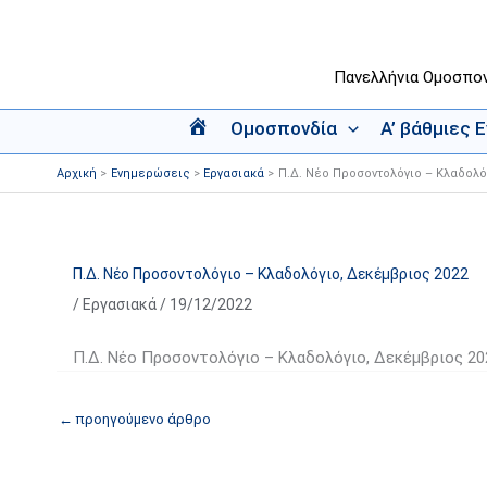
Μετάβαση
στο
περιεχόμενο
Πανελλήνια Ομοσπο
Ομοσπονδία
Α’ βάθμιες 
Α
ρ
Αρχική
Ενημερώσεις
Εργασιακά
Π.Δ. Νέο Προσοντολόγιο – Κλαδολό
χ
ι
κ
ή
Π.Δ. Νέο Προσοντολόγιο – Κλαδολόγιο, Δεκέμβριος 2022
/
Εργασιακά
/
19/12/2022
Π.Δ. Νέο Προσοντολόγιο – Κλαδολόγιο, Δεκέμβριος 20
←
προηγούμενο άρθρο