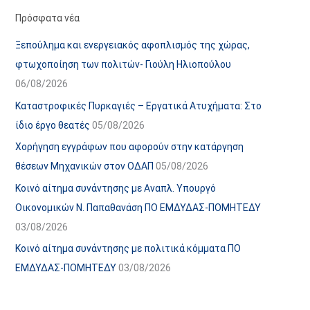
α
ε
Πρόσφατα νέα
ν
ς
Ξεπούλημα και ενεργειακός αφοπλισμός της χώρας,
α
ά
φτωχοποίηση των πολιτών- Γιούλη Ηλιοπούλου
ρ
ρ
06/08/2026
τ
θ
Καταστροφικές Πυρκαγιές – Εργατικά Ατυχήματα: Στο
ή
ρ
ίδιο έργο θεατές
05/08/2026
σ
ω
Χορήγηση εγγράφων που αφορούν στην κατάργηση
ε
ν
θέσεων Μηχανικών στον ΟΔΑΠ
05/08/2026
ω
ι
Κοινό αίτημα συνάντησης με Αναπλ. Υπουργό
ν
σ
Οικονομικών Ν. Παπαθανάση ΠΟ ΕΜΔΥΔΑΣ-ΠΟΜΗΤΕΔΥ
τ
03/08/2026
ο
χ
Κοινό αίτημα συνάντησης με πολιτικά κόμματα ΠΟ
ώ
ΕΜΔΥΔΑΣ-ΠΟΜΗΤΕΔΥ
03/08/2026
ρ
ο