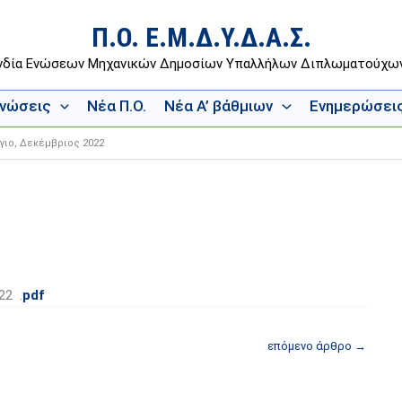
Π.Ο. Ε.Μ.Δ.Υ.Δ.Α.Σ.
νδία Ενώσεων Μηχανικών Δημοσίων Υπαλλήλων Διπλωματούχ
Ενώσεις
Νέα Π.Ο.
Νέα Α’ βάθμιων
Ενημερώσει
γιο, Δεκέμβριος 2022
22 .
pdf
επόμενο άρθρο
→